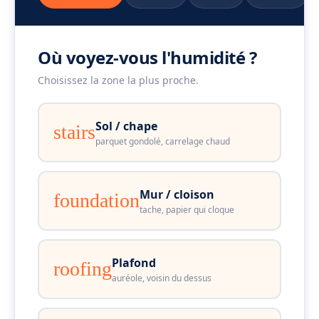
Où voyez-vous l'humidité ?
Choisissez la zone la plus proche.
Sol / chape
stairs
parquet gondolé, carrelage chaud
Mur / cloison
foundation
tache, papier qui cloque
Plafond
roofing
auréole, voisin du dessus