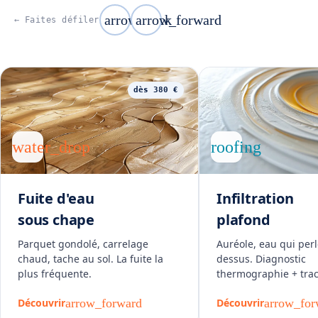
arrow_back
arrow_forward
← Faites défiler
dès 380 €
water_drop
roofing
Fuite d'eau
Infiltration
sous chape
plafond
Parquet gondolé, carrelage
Auréole, eau qui perl
chaud, tache au sol. La fuite la
dessus. Diagnostic
plus fréquente.
thermographie + trac
arrow_forward
arrow_for
Découvrir
Découvrir