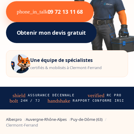
09 72 13 11 68
phone_in_talk
Obtenir mon devis gratuit
Une équipe de spécialistes
certifiés & mobilisés à Clermont-Ferrand
shield
verified
ASSURANCE DÉCENNALE
RC PRO
bolt
handshake
24H / 7J
RAPPORT CONFORME IRSI
Alber.pro
Auvergne-Rhône-Alpes
Puy-de-Dôme (63)
Clermont-Ferrand