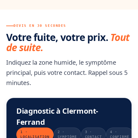
DEVIS EN 30 SECONDES
Votre fuite, votre prix.
Tout
de suite.
Indiquez la zone humide, le symptôme
principal, puis votre contact. Rappel sous 5
minutes.
Diagnostic à Clermont-
Ferrand
1 ·
2 ·
3 ·
4 ·
LOCALISATION
SYMPTÔME
CONTACT
CONFIRMÉ