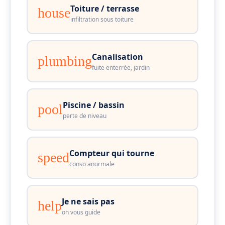
Toiture / terrasse
house
infiltration sous toiture
Canalisation
plumbing
fuite enterrée, jardin
Piscine / bassin
pool
perte de niveau
Compteur qui tourne
speed
conso anormale
Je ne sais pas
help
on vous guide