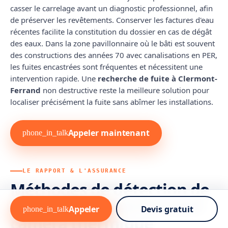
casser le carrelage avant un diagnostic professionnel, afin
de préserver les revêtements. Conserver les factures d'eau
récentes facilite la constitution du dossier en cas de dégât
des eaux. Dans la zone pavillonnaire où le bâti est souvent
des constructions des années 70 avec canalisations en PER,
les fuites encastrées sont fréquentes et nécessitent une
intervention rapide. Une
recherche de fuite à Clermont-
Ferrand
non destructive reste la meilleure solution pour
localiser précisément la fuite sans abîmer les installations.
Appeler maintenant
phone_in_talk
LE RAPPORT & L'ASSURANCE
Méthodes de détection de
Rapport d
fuite à Clermont-Ferrand :
Appeler
Devis gratuit
phone_in_talk
recherche
caméra thermique
Conforme