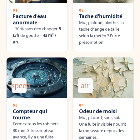
01
02
Facture d'eau
Tache d'humidité
anormale
Mur, plafond, plinthe. La
+30 % sans rien changer.
5
tache change de taille
L/h
de goutte =
43 m³ /
selon la météo ? Forte
an
.
présomption.
speed
air
03
04
Compteur qui
Odeur de moisi
tourne
Mur, placard, sous-sol.
Fermez tous les robinets
Une fuite invisible nourrit
30 min. Si le compteur
la moisissure depuis des
avance, il y a une fuite.
semaines.