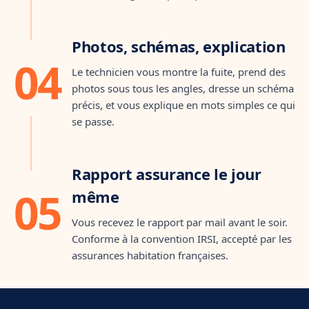
Étape 4 · 15 min
RAPPORT INTERVENTION
Photos, schémas, explication
Fuite sous chape
04
Méthode :
Thermo + traceur
Le technicien vous montre la fuite, prend des
Durée :
1 h 47
photos sous tous les angles, dresse un schéma
Localisation :
Joint PER lavabo
précis, et vous explique en mots simples ce qui
✓ Validé avec le client
se passe.
mark_e
Étape 5 · jour J
Rapport assurance le jour
05
même
Vous recevez le rapport par mail avant le soir.
Conforme à la convention IRSI, accepté par les
assurances habitation françaises.