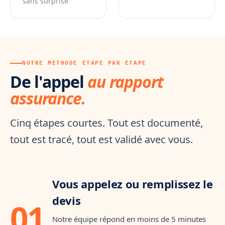
sans surprise
NOTRE MÉTHODE ÉTAPE PAR ÉTAPE
De l'appel
au rapport
assurance.
Cinq étapes courtes. Tout est documenté,
tout est tracé, tout est validé avec vous.
Étape 1 · 5 min
Vous appelez ou remplissez le
Marie · 06 ●●
M
il y a quelques secondes
devis
01
« Mon parquet gondole au
salon, je crois qu'il y a une
Notre équipe répond en moins de 5 minutes