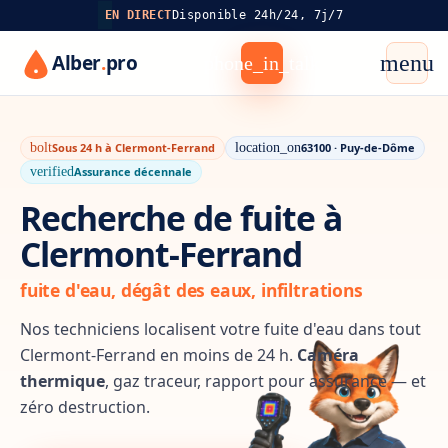
EN DIRECT
Disponible 24h/24, 7j/7
Alber
.
pro
menu
phone_in_talk
bolt
Sous 24 h à Clermont-Ferrand
location_on
63100 · Puy-de-Dôme
verified
Assurance décennale
Recherche de fuite à
Clermont-Ferrand
fuite d'eau, dégât des eaux, infiltrations
Nos techniciens localisent votre fuite d'eau dans tout
Clermont-Ferrand en moins de 24 h.
Caméra
thermique
, gaz traceur, rapport pour assurance — et
zéro destruction.