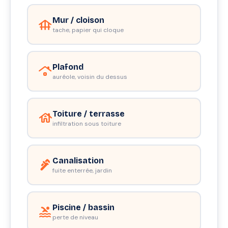
Mur / cloison
foundation
tache, papier qui cloque
Plafond
roofing
auréole, voisin du dessus
Toiture / terrasse
house
infiltration sous toiture
Canalisation
plumbing
fuite enterrée, jardin
Piscine / bassin
pool
perte de niveau