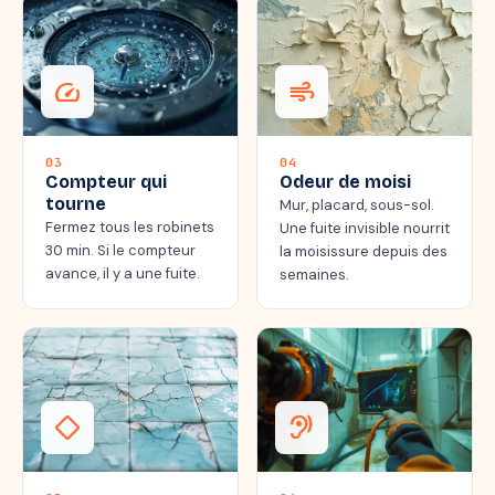
speed
air
03
04
Compteur qui
Odeur de moisi
tourne
Mur, placard, sous-sol.
Fermez tous les robinets
Une fuite invisible nourrit
30 min. Si le compteur
la moisissure depuis des
avance, il y a une fuite.
semaines.
thermostat_carbon
hearing