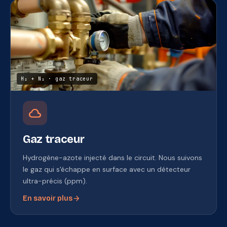
H₂ + N₂ · gaz traceur
cloud
Gaz traceur
Hydrogène-azote injecté dans le circuit. Nous suivons
le gaz qui s'échappe en surface avec un détecteur
ultra-précis (ppm).
arrow_forward
En savoir plus