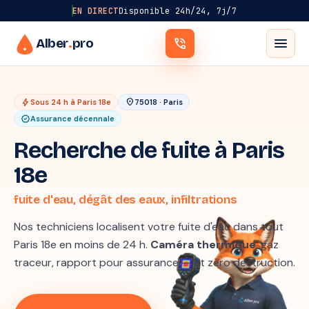
EN DIRECT
Disponible 24h/24, 7j/7
menu
Alber
.
pro
phone_in_talk
bolt
location_on
Sous 24 h à Paris 18e
75018 · Paris
verified
Assurance décennale
Recherche de fuite à Paris
18e
fuite d'eau, dégât des eaux, infiltrations
Nos techniciens localisent votre fuite d'eau dans tout
Paris 18e en moins de 24 h.
Caméra thermique
, gaz
traceur, rapport pour assurance — et zéro destruction.