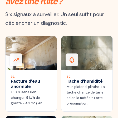
avez une fuite ?
Six signaux à surveiller. Un seul suffit pour
déclencher un diagnostic.
trending_up
water_drop
01
02
Facture d'eau
Tache d'humidité
anormale
Mur, plafond, plinthe. La
+30 % sans rien
tache change de taille
changer.
5 L/h
de
selon la météo ? Forte
goutte =
43 m³ / an
.
présomption.