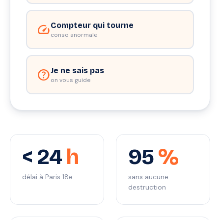
Compteur qui tourne
speed
conso anormale
Je ne sais pas
help
on vous guide
< 24
h
95
%
délai à Paris 18e
sans aucune
destruction