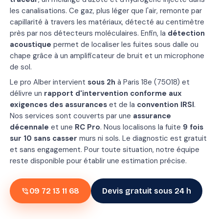
les canalisations. Ce gaz, plus léger que l'air, remonte par
capillarité à travers les matériaux, détecté au centimètre
près par nos détecteurs moléculaires. Enfin, la
détection
acoustique
permet de localiser les fuites sous dalle ou
chape grâce à un amplificateur de bruit et un microphone
de sol.
Le pro Alber intervient
sous 2h
à Paris 18e (75018) et
délivre un
rapport d'intervention conforme aux
exigences des assurances
et de la
convention IRSI
.
Nos services sont couverts par une
assurance
décennale
et une
RC Pro
. Nous localisons la fuite
9 fois
sur 10 sans casser
murs ni sols. Le diagnostic est gratuit
et sans engagement. Pour toute situation, notre équipe
reste disponible pour établir une estimation précise.
phone_in_talk
09 72 13 11 68
Devis gratuit sous 24 h