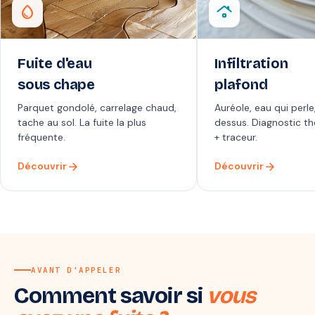
water_drop
roofing
Fuite d'eau
Infiltration
sous chape
plafond
Parquet gondolé, carrelage chaud,
Auréole, eau qui perle
tache au sol. La fuite la plus
dessus. Diagnostic t
fréquente.
+ traceur.
arrow_forward
arrow_forward
Découvrir
Découvrir
AVANT D'APPELER
Comment savoir si
vous