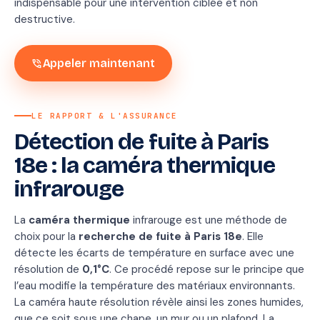
indispensable pour une intervention ciblée et non
destructive.
phone_in_talk
Appeler maintenant
LE RAPPORT & L'ASSURANCE
Détection de fuite à Paris
Rapport
18e : la caméra thermique
de
infrarouge
recherche
Conforme
La
caméra thermique
infrarouge est une méthode de
convention IRSI
choix pour la
recherche de fuite à Paris 18e
. Elle
Méthode
Therm
détecte les écarts de température en surface avec une
+
traceu
résolution de
0,1°C
. Ce procédé repose sur le principe que
Durée
1 h 4
l’eau modifie la température des matériaux environnants.
La caméra haute résolution révèle ainsi les zones humides,
Conforme
✓
IRSI
Oui
que ce soit sous une chape, un mur ou un plafond. La