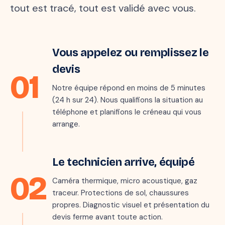
tout est tracé, tout est validé avec vous.
Étape 1 · 5 min
Vous appelez ou remplissez le
Marie · 06 ●●
M
il y a quelques secondes
devis
01
« Mon parquet gondole au
salon, je crois qu'il y a une
Notre équipe répond en moins de 5 minutes
fuite… »
(24 h sur 24). Nous qualifions la situation au
téléphone et planifions le créneau qui vous
arrange.
Étape 2 · sous 24 h
Le technicien arrive, équipé
02
Caméra thermique, micro acoustique, gaz
traceur. Protections de sol, chaussures
propres. Diagnostic visuel et présentation du
devis ferme avant toute action.