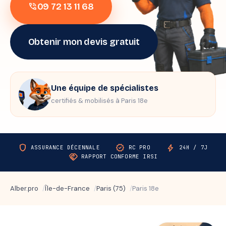
09 72 13 11 68
phone_in_talk
Obtenir mon devis gratuit
Une équipe de spécialistes
certifiés & mobilisés à Paris 18e
shield
verified
bolt
ASSURANCE DÉCENNALE
RC PRO
24H / 7J
handshake
RAPPORT CONFORME IRSI
Alber.pro
Île-de-France
Paris (75)
Paris 18e