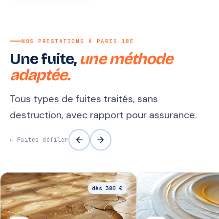
NOS PRESTATIONS À PARIS 18E
Une fuite,
une méthode
adaptée.
Tous types de fuites traités, sans
destruction, avec rapport pour assurance.
arrow_back
arrow_forward
← Faites défiler
dès 380 €