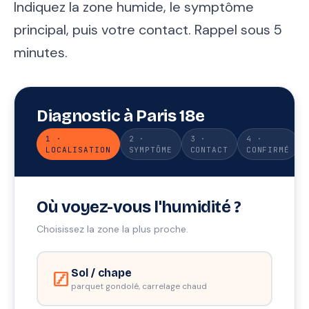
Indiquez la zone humide, le symptôme
principal, puis votre contact. Rappel sous 5
minutes.
Diagnostic à Paris 18e
1 ·
2 ·
3 ·
4 ·
LOCALISATION
SYMPTÔME
CONTACT
CONFIRMÉ
Où voyez-vous l'humidité ?
Choisissez la zone la plus proche.
Sol / chape
stairs
parquet gondolé, carrelage chaud