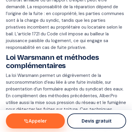
constat amiable ou un rapport d’expert peut être
demandé. La responsabilité de la réparation dépend de
l’origine de la fuite : en copropriété, les parties communes
sont à la charge du syndic, tandis que les parties
privatives incombent au propriétaire ou locataire selon le
bail. L’article 1721 du Code civil impose au bailleur la
jouissance paisible du logement, ce qui engage sa
responsabilité en cas de fuite privative.
Loi Warsmann et méthodes
complémentaires
La loi Warsmann permet un dégrèvement de la
surconsommation d’eau liée à une fuite invisible, sur
présentation d’un formulaire auprès du syndicat des eaux.
En complément des méthodes précédentes, Alber.Pro
utilise aussi la mise sous pression du réseau et le fumigène
pour détecter les fuites sur toiture. Ces techniques
assurent une
détection de fuite non destructive à
phone_in_talk
Appeler
Devis gratuit
Paris 18e
, adaptée aux différents types de bâti. L’équipe
intervient également dans les communes limitrophes