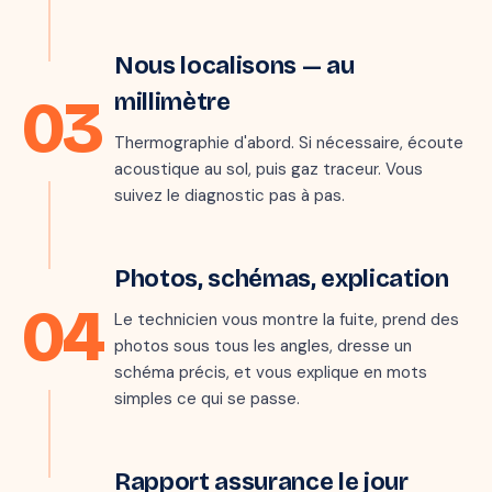
📷 THERMOGRAMME · ZONE DÉTECTÉE
Étape 3 · 30–90 min
Nous localisons — au
03
millimètre
Thermographie d'abord. Si nécessaire, écoute
acoustique au sol, puis gaz traceur. Vous
suivez le diagnostic pas à pas.
Étape 4 · 15 min
RAPPORT INTERVENTION
Photos, schémas, explication
Fuite sous chape
04
Méthode :
Thermo + traceur
Le technicien vous montre la fuite, prend des
Durée :
1 h 47
photos sous tous les angles, dresse un
Localisation :
Joint PER lavabo
schéma précis, et vous explique en mots
✓ Validé avec le client
simples ce qui se passe.
Étape 5 · jour J
Rapport assurance le jour