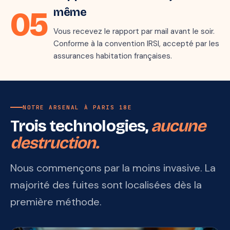
mark_email_read
05
même
Vous recevez le rapport par mail avant le soir.
Conforme à la convention IRSI, accepté par les
assurances habitation françaises.
NOTRE ARSENAL À PARIS 18E
Trois technologies,
aucune
destruction.
Nous commençons par la moins invasive. La
majorité des fuites sont localisées dès la
première méthode.