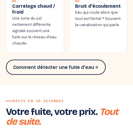
05
06
Carrelage chaud /
Bruit d'écoulement
froid
Eau qui coule alors que
Une zone du sol
tout est fermé ? Souvent
nettement différente
la canalisation qui parle.
signale souvent une
fuite sur le réseau d'eau
chaude.
Comment détecter une fuite d'eau
arrow_forward
DEVIS EN 30 SECONDES
Votre fuite, votre prix.
Tout
de suite.