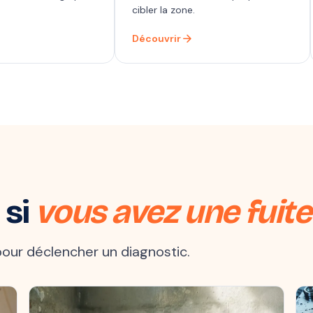
cibler la zone.
arrow_forward
Découvrir
 si
vous avez une fuite
t pour déclencher un diagnostic.