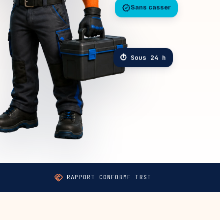
verified
Sans casser
⏱ Sous 24 h
handshake
RAPPORT CONFORME IRSI