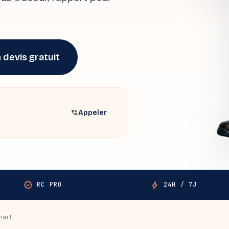
 devis gratuit
Appeler
phone_in_talk
verified
bolt
RC PRO
24H / 7J
mart