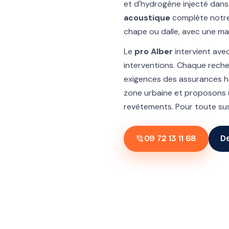
et d'hydrogène injecté dans l
acoustique
complète notre 
chape ou dalle, avec une ma
Le
pro Alber
intervient ave
interventions. Chaque rech
exigences des assurances ha
zone urbaine et proposons
revêtements. Pour toute susp
phone_in_talk
09 72 13 11 68
De