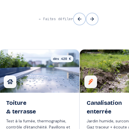
arrow_back
arrow_forward
← Faites défiler
dès 420 €
house
plumbing
Toiture
Canalisation
& terrasse
enterrée
Test à la fumée, thermographie,
Jardin humide, surco
contrôle d'étanchéité. Pavillons et
Gaz traceur + écoute 