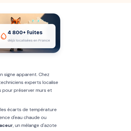
4 800+ fuites
water_drop
déjà localisées en France
cun signe apparent. Chez
techniciens experts localise
s pour préserver murs et
 les écarts de température
ésence d'eau chaude ou
raceur
, un mélange d'azote