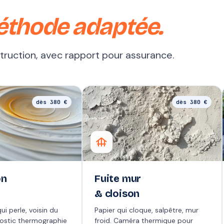
éthode adaptée.
struction, avec rapport pour assurance.
dès 380 €
dès 380 €
foundation
on
Fuite mur
& cloison
ui perle, voisin du
Papier qui cloque, salpêtre, mur
nostic thermographie
froid. Caméra thermique pour