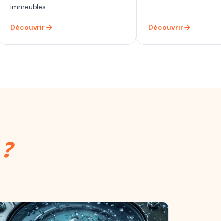
immeubles.
arrow_forward
arrow_forward
Découvrir
Découvrir
 ?