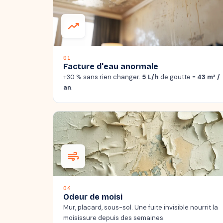
trending_up
01
Facture d'eau anormale
+30 % sans rien changer.
5 L/h
de goutte =
43 m³ /
an
.
air
04
Odeur de moisi
Mur, placard, sous-sol. Une fuite invisible nourrit la
moisissure depuis des semaines.