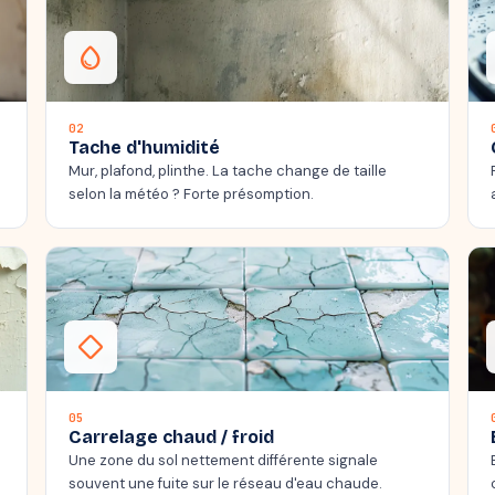
water_drop
02
Tache d'humidité
Mur, plafond, plinthe. La tache change de taille
selon la météo ? Forte présomption.
thermostat_carbon
05
Carrelage chaud / froid
Une zone du sol nettement différente signale
souvent une fuite sur le réseau d'eau chaude.