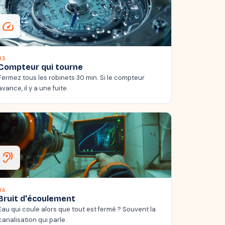
speed
03
Compteur qui tourne
Fermez tous les robinets 30 min. Si le compteur
avance, il y a une fuite.
hearing
06
Bruit d'écoulement
Eau qui coule alors que tout est fermé ? Souvent la
canalisation qui parle.