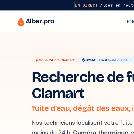
EN DIRECT
Alber en rout
Alber
.
pro
Pre
bolt
Sous 24 h à Clamart
location_on
92140 · Hauts-de-Seine
Recherche de fu
Clamart
fuite d'eau, dégât des eaux, i
Nos techniciens localisent votre fuit
moins de 24 h.
Caméra thermique
, 