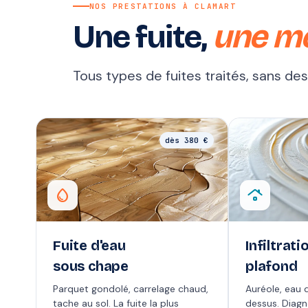
NOS PRESTATIONS À CLAMART
Une fuite,
une m
Tous types de fuites traités, sans de
dès 380 €
water_drop
roofing
Fuite d'eau
Infiltrati
sous chape
plafond
Parquet gondolé, carrelage chaud,
Auréole, eau q
tache au sol. La fuite la plus
dessus. Diag