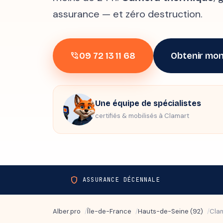
assurance — et zéro destruction.
09 72 13 11 68
Obtenir mon
phone_in_talk
Une équipe de spécialistes
certifiés & mobilisés à Clamart
shield
ASSURANCE DÉCENNALE
Alber.pro
Île-de-France
Hauts-de-Seine (92)
Cla