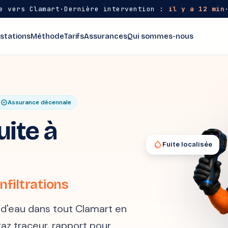
e vers Clamart
·
Dernière intervention :
il y a 12 min
stations
Méthode
Tarifs
Assurances
Qui sommes-nous
verified
Assurance décennale
ite à
water_drop
Fuite localisée
nfiltrations
e d'eau dans tout Clamart en
gaz traceur, rapport pour