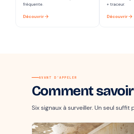
fréquente.
+ traceur.
arrow_forward
arrow_forward
Découvrir
Découvrir
AVANT D'APPELER
Comment savoir
Six signaux à surveiller. Un seul suffi