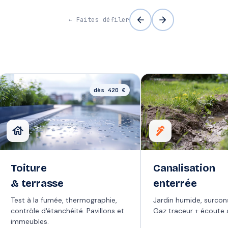
arrow_back
arrow_forward
← Faites défiler
dès 420 €
house
plumbing
Toiture
Canalisation
& terrasse
enterrée
Test à la fumée, thermographie,
Jardin humide, surco
contrôle d'étanchéité. Pavillons et
Gaz traceur + écoute 
immeubles.