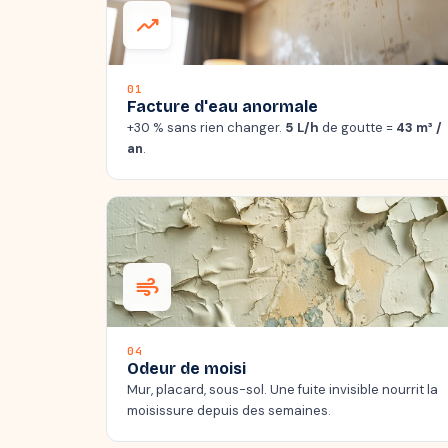
trending_up
01
Facture d'eau anormale
+30 % sans rien changer.
5 L/h
de goutte =
43 m³ /
an
.
air
04
Odeur de moisi
Mur, placard, sous-sol. Une fuite invisible nourrit la
moisissure depuis des semaines.