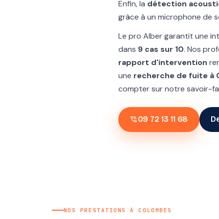
Enfin, la
détection acoust
grâce à un microphone de so
Le pro Alber garantit une i
dans
9 cas sur 10
. Nos pro
rapport d'intervention
rem
une
recherche de fuite à
compter sur notre savoir-fa
phone_in_talk
09 72 13 11 68
De
NOS PRESTATIONS À COLOMBES