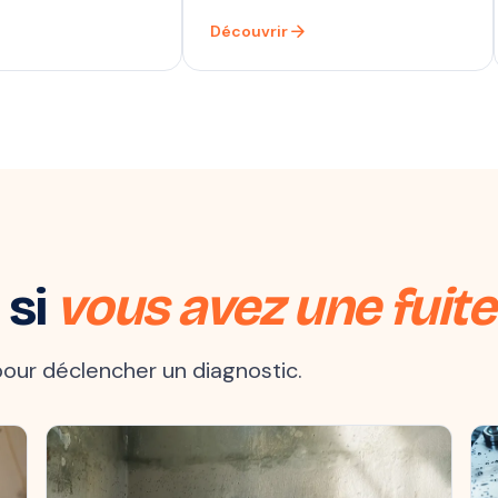
arrow_forward
Découvrir
 si
vous avez une fuite
t pour déclencher un diagnostic.