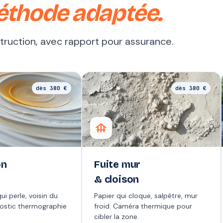
éthode adaptée.
struction, avec rapport pour assurance.
dès 380 €
dès 380 €
foundation
on
Fuite mur
& cloison
ui perle, voisin du
Papier qui cloque, salpêtre, mur
nostic thermographie
froid. Caméra thermique pour
cibler la zone.