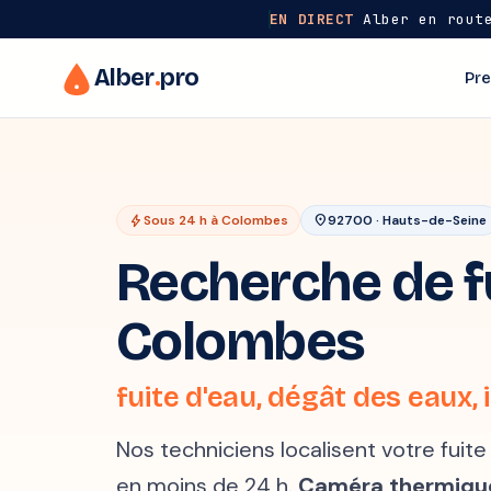
EN DIRECT
Alber en route
Alber
.
pro
Pre
bolt
Sous 24 h à Colombes
location_on
92700 · Hauts-de-Seine
Recherche de fu
Colombes
fuite d'eau, dégât des eaux, i
Nos techniciens localisent votre fui
en moins de 24 h.
Caméra thermiqu