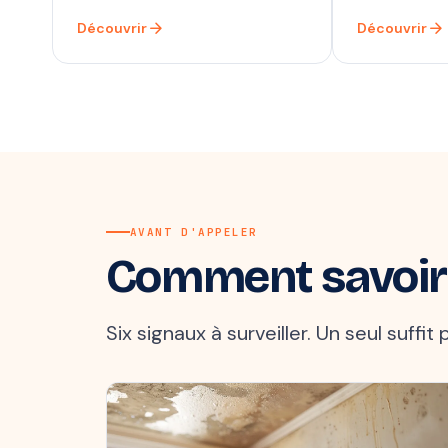
arrow_forward
arrow_forward
Découvrir
Découvrir
AVANT D'APPELER
Comment savoir
Six signaux à surveiller. Un seul suffi