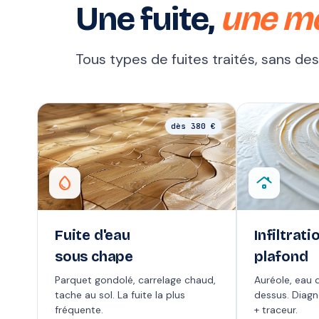
Une fuite,
une m
Tous types de fuites traités, sans de
dès 380 €
water_drop
roofing
Fuite d'eau
Infiltrati
sous chape
plafond
Parquet gondolé, carrelage chaud,
Auréole, eau q
tache au sol. La fuite la plus
dessus. Diag
fréquente.
+ traceur.