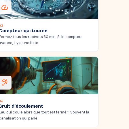
speed
03
Compteur qui tourne
Fermez tous les robinets 30 min. Si le compteur
avance, il y a une fuite.
hearing
06
Bruit d'écoulement
Eau qui coule alors que tout est fermé ? Souvent la
canalisation qui parle.