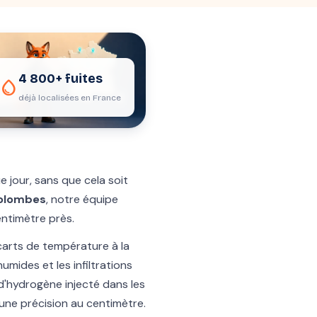
4 800+ fuites
water_drop
déjà localisées en France
e jour, sans que cela soit
Colombes
, notre équipe
entimètre près.
carts de température à la
umides et les infiltrations
d'hydrogène injecté dans les
 une précision au centimètre.