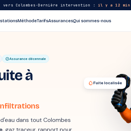
 vers Colombes
·
Dernière intervention :
il y a 12 min
stations
Méthode
Tarifs
Assurances
Qui sommes-nous
verified
Assurance décennale
ite à
water_drop
Fuite localisée
nfiltrations
te d'eau dans tout Colombes
e
, gaz traceur, rapport pour