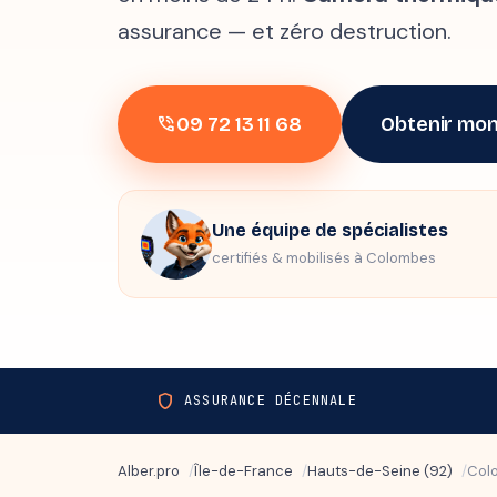
assurance — et zéro destruction.
09 72 13 11 68
Obtenir mon
phone_in_talk
Une équipe de spécialistes
certifiés & mobilisés à Colombes
shield
ASSURANCE DÉCENNALE
Alber.pro
Île-de-France
Hauts-de-Seine (92)
Col