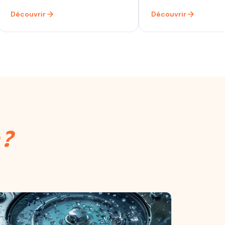
arrow_forward
arrow_forward
Découvrir
Découvrir
 ?