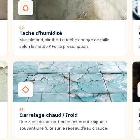
water_drop
02
Tache d'humidité
Mur, plafond, plinthe. La tache change de taille
selon la météo ? Forte présomption.
thermostat_carbon
05
Carrelage chaud / froid
Une zone du sol nettement différente signale
souvent une fuite sur le réseau d'eau chaude.