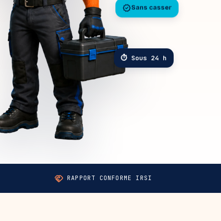
verified
Sans casser
⏱ Sous 24 h
handshake
RAPPORT CONFORME IRSI