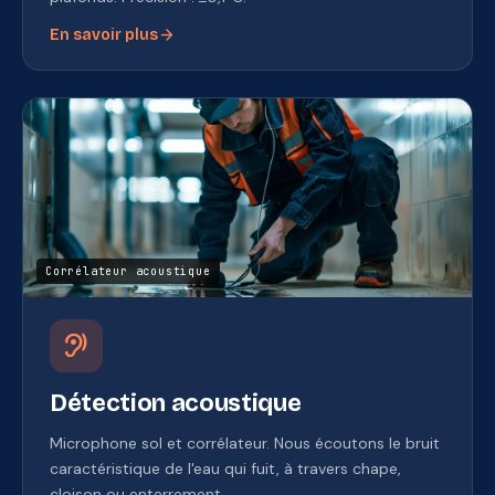
arrow_forward
En savoir plus
Corrélateur acoustique
hearing
Détection acoustique
Microphone sol et corrélateur. Nous écoutons le bruit
caractéristique de l'eau qui fuit, à travers chape,
cloison ou enterrement.