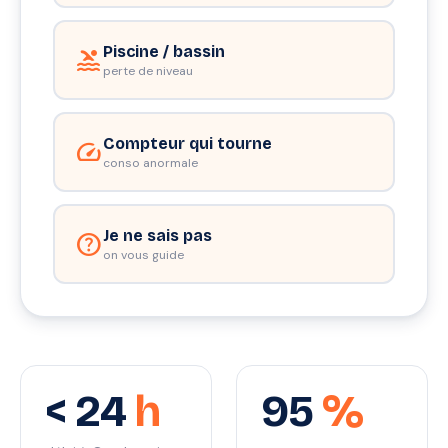
Piscine / bassin
pool
perte de niveau
Compteur qui tourne
speed
conso anormale
Je ne sais pas
help
on vous guide
< 24
h
95
%