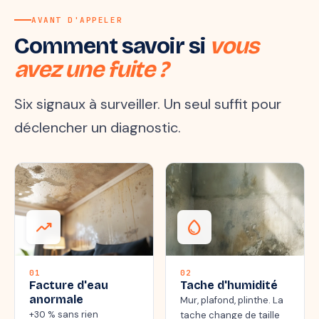
AVANT D'APPELER
Comment savoir si
vous
avez une fuite ?
Six signaux à surveiller. Un seul suffit pour
déclencher un diagnostic.
trending_up
water_drop
01
02
Facture d'eau
Tache d'humidité
anormale
Mur, plafond, plinthe. La
+30 % sans rien
tache change de taille