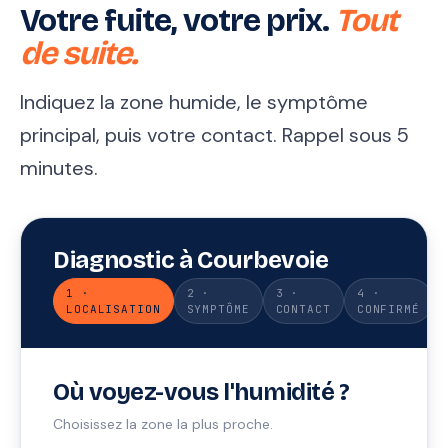
Votre fuite, votre prix.
Tout
de suite.
Indiquez la zone humide, le symptôme
principal, puis votre contact. Rappel sous 5
minutes.
Diagnostic à Courbevoie
1 ·
2 ·
3 ·
4 ·
LOCALISATION
SYMPTÔME
CONTACT
CONFIRMÉ
Où voyez-vous l'humidité ?
Choisissez la zone la plus proche.