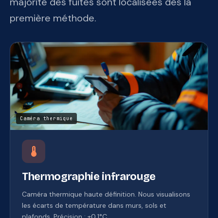
majorité des fuites sont localisées dès la
première méthode.
Caméra thermique
device_thermostat
Thermographie infrarouge
Caméra thermique haute définition. Nous visualisons
les écarts de température dans murs, sols et
plafonds. Précision : ±0,1°C.