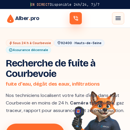
EN DIRECT
Disponible 24h/24, 7j/7
menu
Alber
.
pro
phone_in_talk
bolt
location_on
Sous 24 h à Courbevoie
92400 · Hauts-de-Seine
verified
Assurance décennale
Recherche de fuite à
Courbevoie
fuite d'eau, dégât des eaux, infiltrations
Nos techniciens localisent votre fuite d'eau dans tout
Courbevoie en moins de 24 h.
Caméra thermique
, gaz
traceur, rapport pour assurance — et zéro destruction.