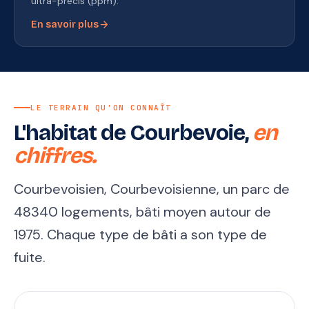
ultra-précis (ppm).
arrow_forward
En savoir plus
LE TERRAIN QU'ON CONNAÎT
L'habitat de Courbevoie,
en
chiffres.
Courbevoisien, Courbevoisienne, un parc de
48340 logements, bâti moyen autour de
1975. Chaque type de bâti a son type de
fuite.