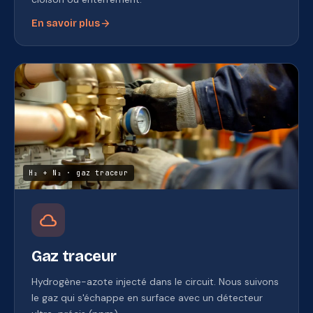
arrow_forward
En savoir plus
H₂ + N₂ · gaz traceur
cloud
Gaz traceur
Hydrogène-azote injecté dans le circuit. Nous suivons
le gaz qui s'échappe en surface avec un détecteur