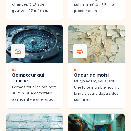
changer.
5 L/h
de
selon la météo ? Forte
goutte =
43 m³ / an
.
présomption.
speed
air
03
04
Compteur qui
Odeur de moisi
tourne
Mur, placard, sous-sol.
Fermez tous les robinets
Une fuite invisible nourrit
30 min. Si le compteur
la moisissure depuis des
avance, il y a une fuite.
semaines.