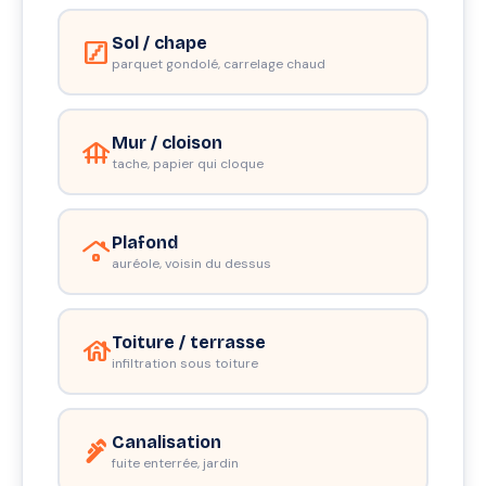
Sol / chape
stairs
parquet gondolé, carrelage chaud
Mur / cloison
foundation
tache, papier qui cloque
Plafond
roofing
auréole, voisin du dessus
Toiture / terrasse
house
infiltration sous toiture
Canalisation
plumbing
fuite enterrée, jardin