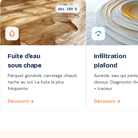
dès 380 €
water_drop
roofing
Fuite d'eau
Infiltration
sous chape
plafond
Parquet gondolé, carrelage chaud,
Auréole, eau qui perle
tache au sol. La fuite la plus
dessus. Diagnostic t
fréquente.
+ traceur.
arrow_forward
arrow_forward
Découvrir
Découvrir