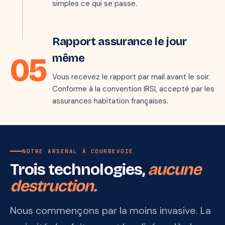
simples ce qui se passe.
mark_email_read
Étape 5 · jour J
Rapport assurance le jour
05
même
Vous recevez le rapport par mail avant le soir.
Conforme à la convention IRSI, accepté par les
assurances habitation françaises.
NOTRE ARSENAL À COURBEVOIE
Trois technologies,
aucune
destruction.
Nous commençons par la moins invasive. La