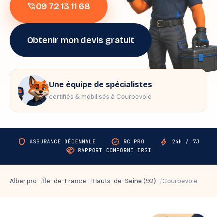
09 72 13 11 68
phone_in_talk
Obtenir mon devis gratuit
Une équipe de spécialistes
certifiés & mobilisés à Courbevoie
shield
verified
bolt
ASSURANCE DÉCENNALE
RC PRO
24H / 7J
handshake
RAPPORT CONFORME IRSI
Alber.pro
Île-de-France
Hauts-de-Seine (92)
Courbevoie