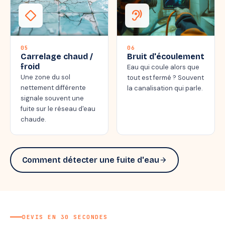
thermostat_carbon
hearing
05
06
Carrelage chaud /
Bruit d'écoulement
froid
Eau qui coule alors que
Une zone du sol
tout est fermé ? Souvent
nettement différente
la canalisation qui parle.
signale souvent une
fuite sur le réseau d'eau
chaude.
Comment détecter une fuite d'eau
arrow_forward
DEVIS EN 30 SECONDES