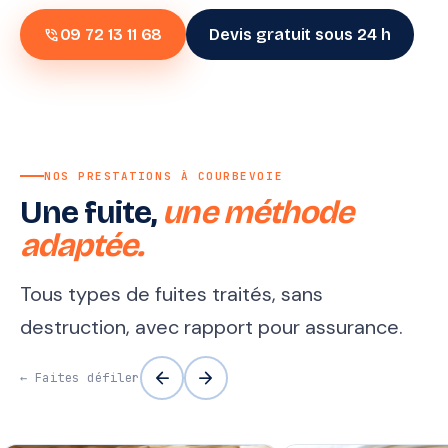
phone_in_talk
09 72 13 11 68
Devis gratuit sous 24 h
NOS PRESTATIONS À COURBEVOIE
Une fuite,
une méthode
adaptée.
Tous types de fuites traités, sans
destruction, avec rapport pour assurance.
arrow_back
arrow_forward
← Faites défiler