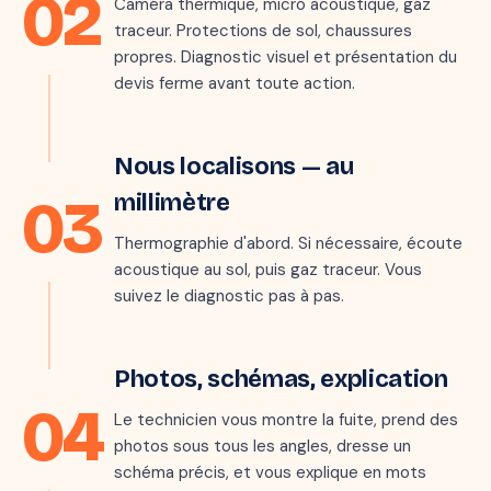
02
Caméra thermique, micro acoustique, gaz
traceur. Protections de sol, chaussures
propres. Diagnostic visuel et présentation du
devis ferme avant toute action.
📷 THERMOGRAMME · ZONE DÉTECTÉE
Étape 3 · 30–90 min
Nous localisons — au
03
millimètre
Thermographie d'abord. Si nécessaire, écoute
acoustique au sol, puis gaz traceur. Vous
suivez le diagnostic pas à pas.
Étape 4 · 15 min
RAPPORT INTERVENTION
Photos, schémas, explication
Fuite sous chape
04
Méthode :
Thermo + traceur
Le technicien vous montre la fuite, prend des
Durée :
1 h 47
photos sous tous les angles, dresse un
Localisation :
Joint PER lavabo
schéma précis, et vous explique en mots
✓ Validé avec le client