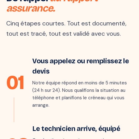
assurance.
Cinq étapes courtes. Tout est documenté,
tout est tracé, tout est validé avec vous.
Étape 1 · 5 min
Vous appelez ou remplissez le
Marie · 06 ●●
M
il y a quelques secondes
devis
01
« Mon parquet gondole au
salon, je crois qu'il y a une
Notre équipe répond en moins de 5 minutes
fuite… »
(24 h sur 24). Nous qualifions la situation au
téléphone et planifions le créneau qui vous
arrange.
Étape 2 · sous 24 h
Le technicien arrive, équipé