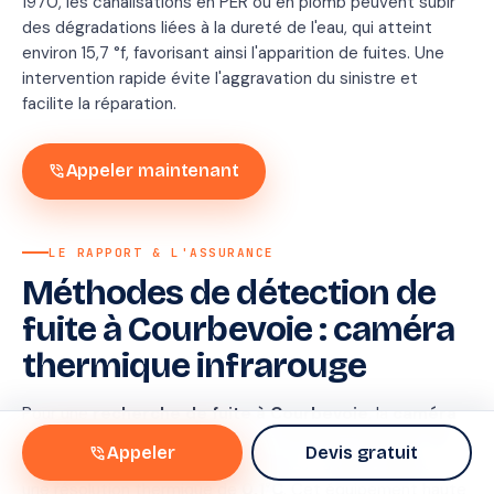
1970, les canalisations en PER ou en plomb peuvent subir
des dégradations liées à la dureté de l'eau, qui atteint
environ 15,7 °f, favorisant ainsi l'apparition de fuites. Une
intervention rapide évite l'aggravation du sinistre et
facilite la réparation.
phone_in_talk
Appeler maintenant
LE RAPPORT & L'ASSURANCE
Méthodes de détection de
Rapport
fuite à Courbevoie : caméra
de
thermique infrarouge
recherche
Conforme
Pour une
recherche de fuite à Courbevoie
, la
caméra
convention IRSI
thermique infrarouge
est une méthode privilégiée. Elle
Méthode
Therm
phone_in_talk
Appeler
Devis gratuit
détecte les écarts de température en surface, grâce à
+
traceu
une résolution thermique de
0,1°C
. Cet équipement haute