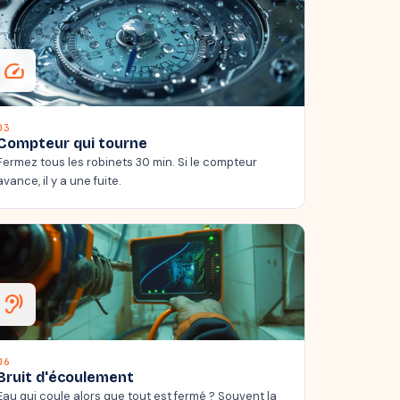
speed
03
Compteur qui tourne
Fermez tous les robinets 30 min. Si le compteur
avance, il y a une fuite.
hearing
06
Bruit d'écoulement
Eau qui coule alors que tout est fermé ? Souvent la