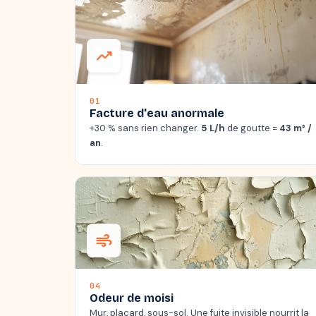
trending_up
01
Facture d'eau anormale
+30 % sans rien changer.
5 L/h
de goutte =
43 m³ /
an
.
air
04
Odeur de moisi
Mur, placard, sous-sol. Une fuite invisible nourrit la