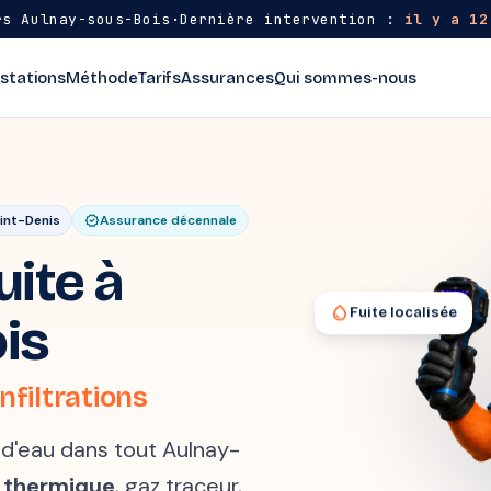
s Aulnay-sous-Bois
·
Dernière intervention :
il y a 12
stations
Méthode
Tarifs
Assurances
Qui sommes-nous
int-Denis
verified
Assurance décennale
ite à
water_drop
Fuite localisée
is
nfiltrations
e d'eau dans tout Aulnay-
 thermique
, gaz traceur,