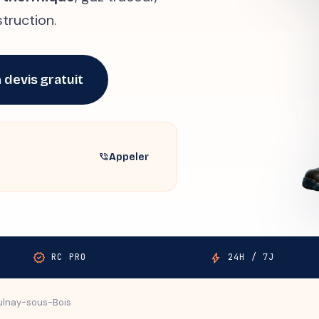
truction.
 devis gratuit
Appeler
phone_in_talk
verified
bolt
RC PRO
24H / 7J
ulnay-sous-Bois