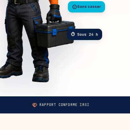
verified
Sans casser
⏱ Sous 24 h
handshake
RAPPORT CONFORME IRSI