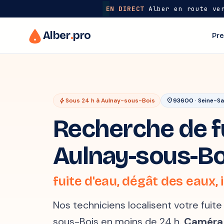
EN DIRECT
Alber en route ver
Alber
.
pro
Pre
bolt
Sous 24 h à Aulnay-sous-Bois
location_on
93600 · Seine-Sa
Recherche de fu
Aulnay-sous-Bo
fuite d'eau, dégât des eaux, i
Nos techniciens localisent votre fuit
sous-Bois en moins de 24 h.
Caméra