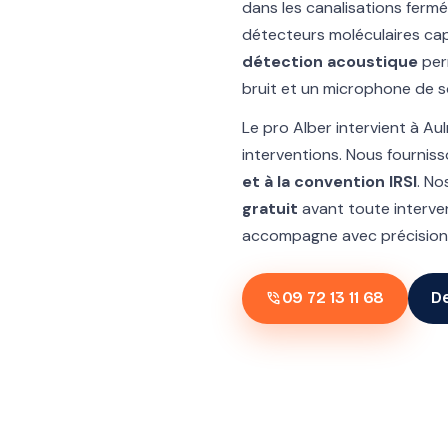
dans les canalisations fermée
détecteurs moléculaires cap
détection acoustique
per
bruit et un microphone de so
Le pro Alber intervient à A
interventions. Nous fournis
et à la convention IRSI
. No
gratuit
avant toute interve
accompagne avec précision 
phone_in_talk
09 72 13 11 68
De