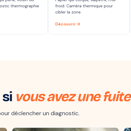
nostic thermographie
froid. Caméra thermique pour
cibler la zone.
arrow_forward
Découvrir
 si
vous avez une fuite
t pour déclencher un diagnostic.