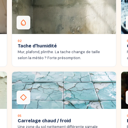
water_drop
02
Tache d'humidité
Mur, plafond, plinthe. La tache change de taille
selon la météo ? Forte présomption.
thermostat_carbon
05
Carrelage chaud / froid
Une zone du sol nettement différente signale