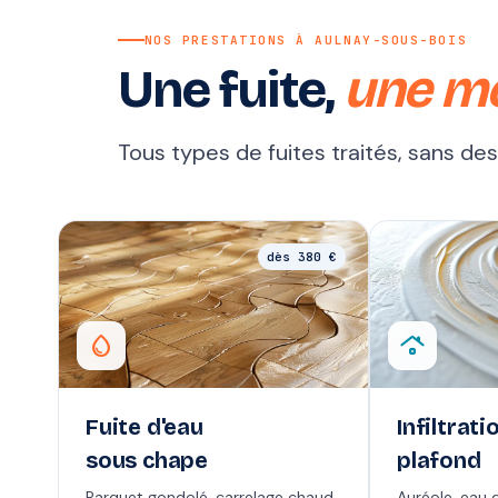
NOS PRESTATIONS À AULNAY-SOUS-BOIS
Une fuite,
une m
Tous types de fuites traités, sans de
dès 380 €
water_drop
roofing
Fuite d'eau
Infiltrati
sous chape
plafond
Parquet gondolé, carrelage chaud,
Auréole, eau q