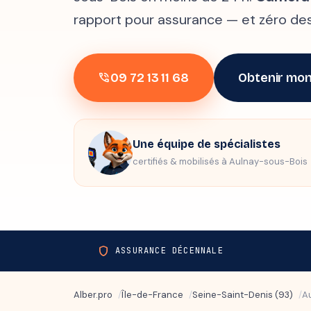
rapport pour assurance — et zéro des
09 72 13 11 68
Obtenir mon
phone_in_talk
Une équipe de spécialistes
certifiés & mobilisés à Aulnay-sous-Bois
shield
ASSURANCE DÉCENNALE
Alber.pro
Île-de-France
Seine-Saint-Denis (93)
A