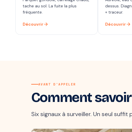
tache au sol. La fuite la plus
dessus. Diag
fréquente.
+ traceur.
arrow_forward
arrow_forward
Découvrir
Découvrir
AVANT D'APPELER
Comment savoir
Six signaux à surveiller. Un seul suffi