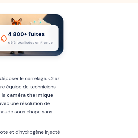
4 800+ fuites
water_drop
déjà localisées en France
 déposer le carrelage. Chez
tre équipe de techniciens
 la
caméra thermique
 avec une résolution de
 chaude sous chape sans
zote et d'hydrogène injecté