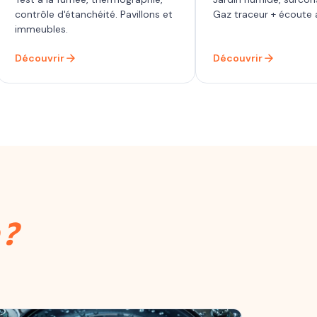
contrôle d'étanchéité. Pavillons et
Gaz traceur + écoute 
immeubles.
arrow_forward
arrow_forward
Découvrir
Découvrir
 ?