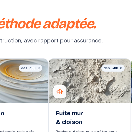
éthode adaptée.
struction, avec rapport pour assurance.
dès 380 €
dès 380 €
foundation
on
Fuite mur
& cloison
ui perle, voisin du
Papier qui cloque, salpêtre, mur