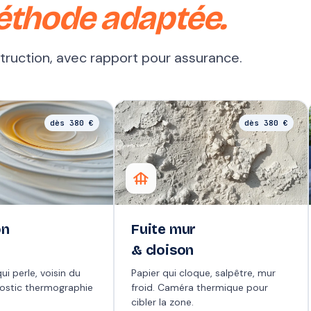
éthode adaptée.
struction, avec rapport pour assurance.
dès 380 €
dès 380 €
foundation
on
Fuite mur
& cloison
ui perle, voisin du
Papier qui cloque, salpêtre, mur
nostic thermographie
froid. Caméra thermique pour
cibler la zone.