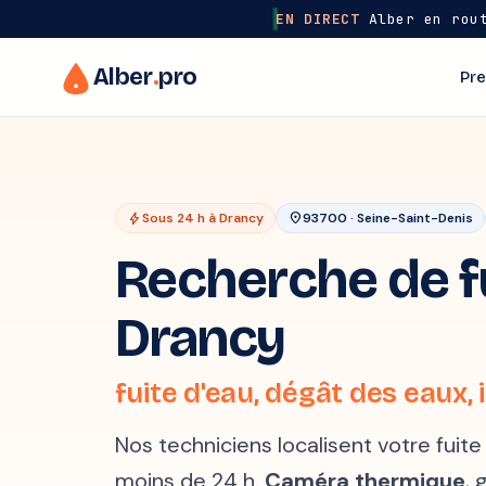
EN DIRECT
Alber en rout
Alber
.
pro
Pre
bolt
Sous 24 h à Drancy
location_on
93700 · Seine-Saint-Denis
Recherche de fu
Drancy
fuite d'eau, dégât des eaux, i
Nos techniciens localisent votre fuit
moins de 24 h.
Caméra thermique
, 