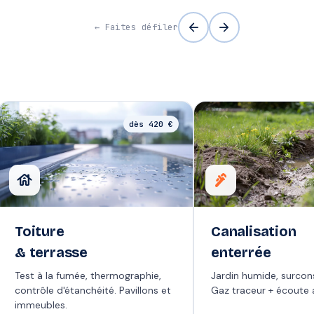
arrow_back
arrow_forward
← Faites défiler
dès 420 €
house
plumbing
Toiture
Canalisation
& terrasse
enterrée
Test à la fumée, thermographie,
Jardin humide, surco
contrôle d'étanchéité. Pavillons et
Gaz traceur + écoute 
immeubles.