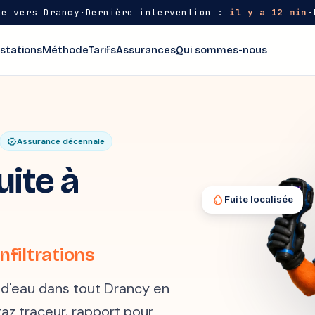
e vers Drancy
·
Dernière intervention :
il y a 12 min
·
stations
Méthode
Tarifs
Assurances
Qui sommes-nous
verified
Assurance décennale
ite à
water_drop
Fuite localisée
nfiltrations
e d'eau dans tout Drancy en
gaz traceur, rapport pour