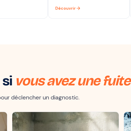
arrow_forward
Découvrir
 si
vous avez une fuite
t pour déclencher un diagnostic.