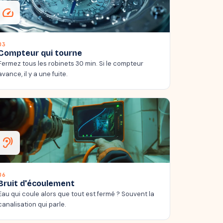
speed
03
Compteur qui tourne
Fermez tous les robinets 30 min. Si le compteur
avance, il y a une fuite.
hearing
06
Bruit d'écoulement
Eau qui coule alors que tout est fermé ? Souvent la
canalisation qui parle.