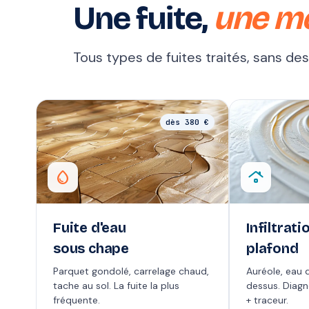
Une fuite,
une m
Tous types de fuites traités, sans de
dès 380 €
water_drop
roofing
Fuite d'eau
Infiltrati
sous chape
plafond
Parquet gondolé, carrelage chaud,
Auréole, eau q
tache au sol. La fuite la plus
dessus. Diag
fréquente.
+ traceur.