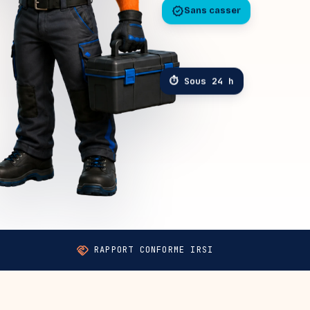
verified
Sans casser
⏱ Sous 24 h
handshake
RAPPORT CONFORME IRSI