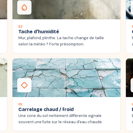
water_drop
02
Tache d'humidité
Mur, plafond, plinthe. La tache change de taille
selon la météo ? Forte présomption.
thermostat_carbon
05
Carrelage chaud / froid
Une zone du sol nettement différente signale
souvent une fuite sur le réseau d'eau chaude.