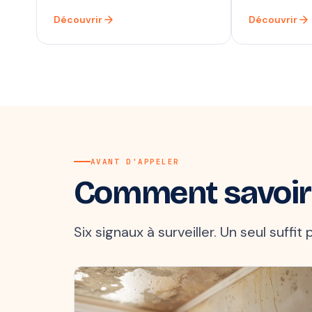
arrow_forward
arrow_forward
Découvrir
Découvrir
AVANT D'APPELER
Comment savoir
Six signaux à surveiller. Un seul suffi