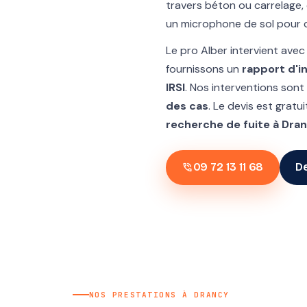
travers béton ou carrelage,
un microphone de sol pour ca
Le pro Alber intervient ave
fournissons un
rapport d'i
IRSI
. Nos interventions sont
des cas
. Le devis est grat
recherche de fuite à Dra
phone_in_talk
09 72 13 11 68
De
NOS PRESTATIONS À DRANCY