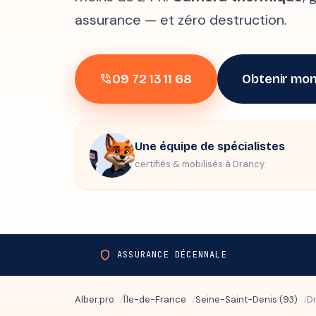
assurance — et zéro destruction.
09 72 13 11 68
Obtenir mon
phone_in_talk
Une équipe de spécialistes
certifiés & mobilisés à Drancy
shield
ASSURANCE DÉCENNALE
Alber.pro
Île-de-France
Seine-Saint-Denis (93)
D