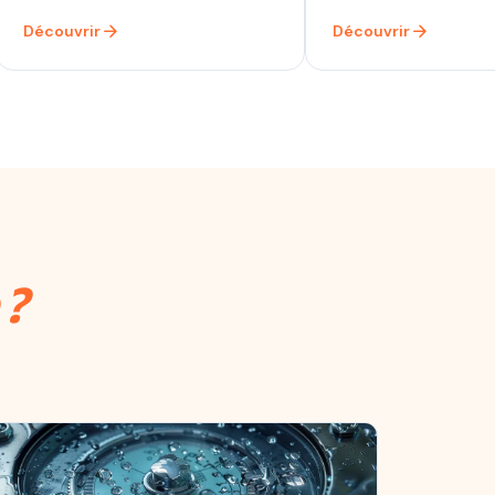
arrow_forward
arrow_forward
Découvrir
Découvrir
 ?