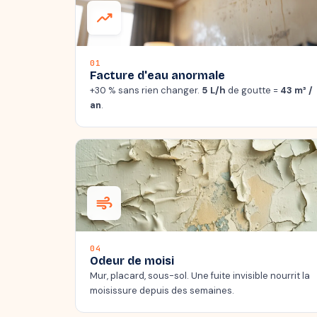
trending_up
01
Facture d'eau anormale
+30 % sans rien changer.
5 L/h
de goutte =
43 m³ /
an
.
air
04
Odeur de moisi
Mur, placard, sous-sol. Une fuite invisible nourrit la
moisissure depuis des semaines.