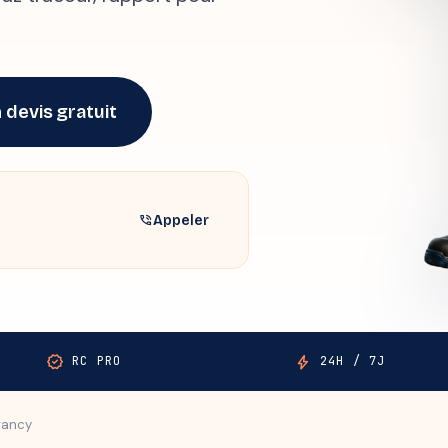
 devis gratuit
Appeler
phone_in_talk
verified
bolt
RC PRO
24H / 7J
rancy