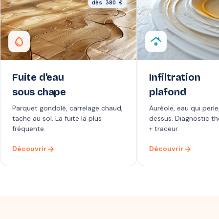
dès 380 €
water_drop
roofing
Fuite d'eau
Infiltration
sous chape
plafond
Parquet gondolé, carrelage chaud,
Auréole, eau qui perle
tache au sol. La fuite la plus
dessus. Diagnostic t
fréquente.
+ traceur.
arrow_forward
arrow_forward
Découvrir
Découvrir