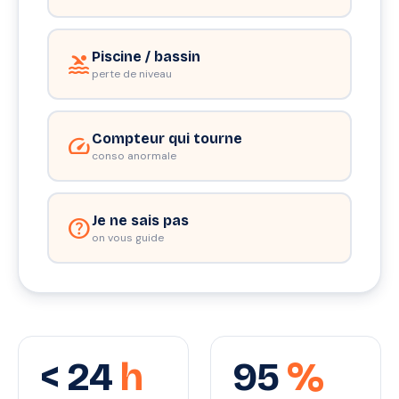
Piscine / bassin
pool
perte de niveau
Compteur qui tourne
speed
conso anormale
Je ne sais pas
help
on vous guide
< 24
h
95
%