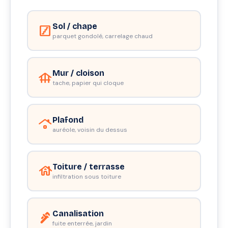
Sol / chape
stairs
parquet gondolé, carrelage chaud
Mur / cloison
foundation
tache, papier qui cloque
Plafond
roofing
auréole, voisin du dessus
Toiture / terrasse
house
infiltration sous toiture
Canalisation
plumbing
fuite enterrée, jardin