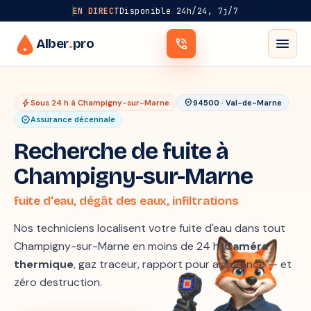
EN DIRECT
Disponible 24h/24, 7j/7
menu
Alber
.
pro
phone_in_talk
bolt
location_on
Sous 24 h à Champigny-sur-Marne
94500 · Val-de-Marne
verified
Assurance décennale
Recherche de fuite à
Champigny-sur-Marne
fuite d'eau, dégât des eaux, infiltrations
Nos techniciens localisent votre fuite d'eau dans tout
Champigny-sur-Marne en moins de 24 h.
Caméra
thermique
, gaz traceur, rapport pour assurance — et
zéro destruction.