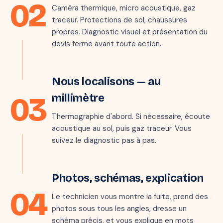
02
Caméra thermique, micro acoustique, gaz
traceur. Protections de sol, chaussures
propres. Diagnostic visuel et présentation du
devis ferme avant toute action.
📷 THERMOGRAMME · ZONE DÉTECTÉE
Étape 3 · 30–90 min
Nous localisons — au
03
millimètre
Thermographie d'abord. Si nécessaire, écoute
acoustique au sol, puis gaz traceur. Vous
suivez le diagnostic pas à pas.
Étape 4 · 15 min
RAPPORT INTERVENTION
Photos, schémas, explication
Fuite sous chape
04
Méthode :
Thermo + traceur
Le technicien vous montre la fuite, prend des
Durée :
1 h 47
photos sous tous les angles, dresse un
Localisation :
Joint PER lavabo
schéma précis, et vous explique en mots
✓ Validé avec le client