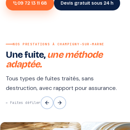
phone_in_talk
09 72 13 11 68
Devis gratuit sous 24 h
NOS PRESTATIONS À CHAMPIGNY-SUR-MARNE
Une fuite,
une méthode
adaptée.
Tous types de fuites traités, sans
destruction, avec rapport pour assurance.
arrow_back
arrow_forward
← Faites défiler