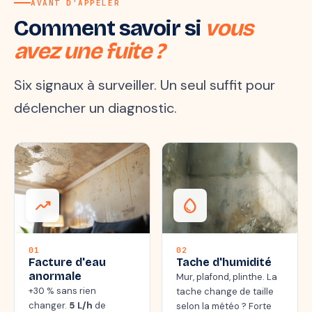
AVANT D'APPELER
Comment savoir si
vous
avez une fuite ?
Six signaux à surveiller. Un seul suffit pour
déclencher un diagnostic.
trending_up
water_drop
01
02
Facture d'eau
Tache d'humidité
anormale
Mur, plafond, plinthe. La
+30 % sans rien
tache change de taille
changer.
5 L/h
de
selon la météo ? Forte