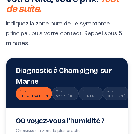
de suite.
Indiquez la zone humide, le symptôme
principal, puis votre contact. Rappel sous 5
minutes.
Diagnostic à Champigny-sur-
Marne
1 ·
2 ·
3 ·
4 ·
LOCALISATION
SYMPTÔME
CONTACT
CONFIRMÉ
Où voyez-vous l'humidité ?
Choisissez la zone la plus proche.