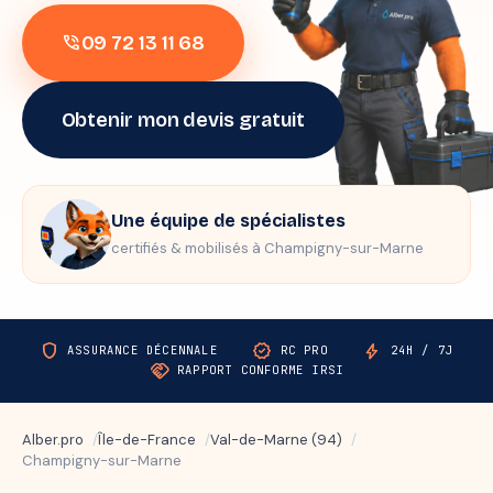
09 72 13 11 68
phone_in_talk
Obtenir mon devis gratuit
Une équipe de spécialistes
certifiés & mobilisés à Champigny-sur-Marne
shield
verified
bolt
ASSURANCE DÉCENNALE
RC PRO
24H / 7J
handshake
RAPPORT CONFORME IRSI
Alber.pro
Île-de-France
Val-de-Marne (94)
Champigny-sur-Marne