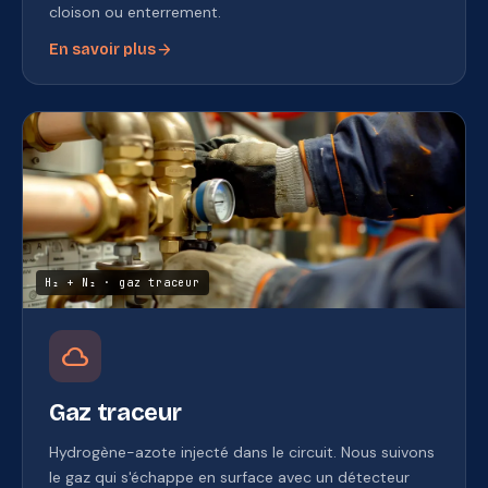
cloison ou enterrement.
arrow_forward
En savoir plus
H₂ + N₂ · gaz traceur
cloud
Gaz traceur
Hydrogène-azote injecté dans le circuit. Nous suivons
le gaz qui s'échappe en surface avec un détecteur