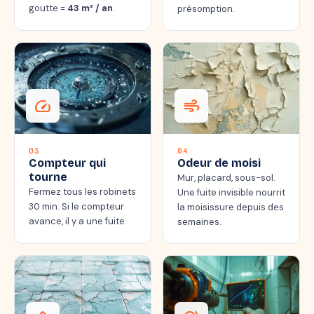
goutte =
43 m³ / an
.
présomption.
speed
air
03
04
Compteur qui
Odeur de moisi
tourne
Mur, placard, sous-sol.
Fermez tous les robinets
Une fuite invisible nourrit
30 min. Si le compteur
la moisissure depuis des
avance, il y a une fuite.
semaines.