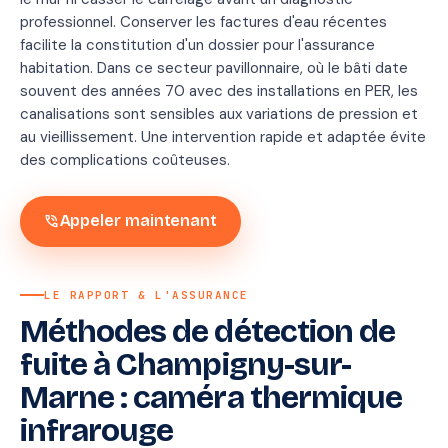
professionnel. Conserver les factures d'eau récentes
facilite la constitution d'un dossier pour l'assurance
habitation. Dans ce secteur pavillonnaire, où le bâti date
souvent des années 70 avec des installations en PER, les
canalisations sont sensibles aux variations de pression et
au vieillissement. Une intervention rapide et adaptée évite
des complications coûteuses.
phone_in_talk
Appeler maintenant
LE RAPPORT & L'ASSURANCE
Méthodes de détection de
Rapport
fuite à Champigny-sur-
de
Marne : caméra thermique
recherche
infrarouge
Conforme
convention IRSI