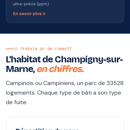
ultra-précis (ppm).
arrow_forward
En savoir plus
LE TERRAIN QU'ON CONNAÎT
L'habitat de Champigny-sur-
Marne,
en chiffres.
Campinois ou Campiniens, un parc de 33528
logements. Chaque type de bâti a son type
de fuite.