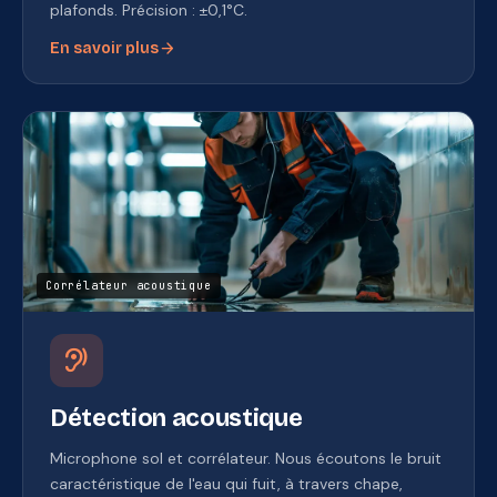
plafonds. Précision : ±0,1°C.
arrow_forward
En savoir plus
Corrélateur acoustique
hearing
Détection acoustique
Microphone sol et corrélateur. Nous écoutons le bruit
caractéristique de l'eau qui fuit, à travers chape,