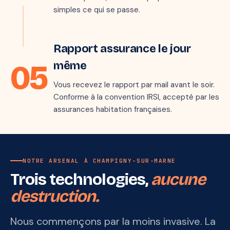
simples ce qui se passe.
mark_email_read
Étape 5 · jour J
Rapport assurance le jour
05
même
Vous recevez le rapport par mail avant le soir.
Conforme à la convention IRSI, accepté par les
assurances habitation françaises.
NOTRE ARSENAL À CHAMPIGNY-SUR-MARNE
Trois technologies,
aucune
destruction.
Nous commençons par la moins invasive. La