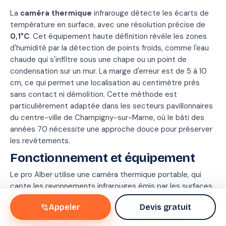
Méthode
Therm
La
caméra thermique
infrarouge détecte les écarts de
+
température en surface, avec une résolution précise de
traceu
0,1°C
. Cet équipement haute définition révèle les zones
Durée
1 h 4
d'humidité par la détection de points froids, comme l'eau
Conforme
✓
chaude qui s'infiltre sous une chape ou un point de
IRSI
Oui
condensation sur un mur. La marge d'erreur est de 5 à 10
cm, ce qui permet une localisation au centimètre près
sans contact ni démolition. Cette méthode est
particulièrement adaptée dans les secteurs pavillonnaires
du centre-ville de Champigny-sur-Marne, où le bâti des
années 70 nécessite une approche douce pour préserver
les revêtements.
Fonctionnement et équipement
Le pro Alber utilise une caméra thermique portable, qui
capte les rayonnements infrarouges émis par les surfaces.
L'eau présente dans les murs ou sols modifie la
phone_in_talk
Appeler
Devis gratuit
température locale, créant un écart thermique visible à
l'écran. Cette technique sans casse permet une