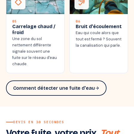
thermostat_carbon
hearing
05
06
Carrelage chaud /
Bruit d'écoulement
froid
Eau qui coule alors que
Une zone du sol
tout est fermé ? Souvent
nettement différente
la canalisation qui parle.
signale souvent une
fuite sur le réseau d'eau
chaude.
Comment détecter une fuite d'eau
arrow_forward
DEVIS EN 30 SECONDES
Votre fuite, votre prix.
Tout