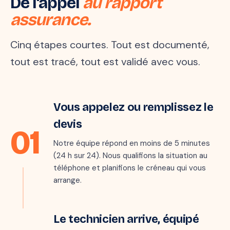
De l'appel
au rapport
assurance.
Cinq étapes courtes. Tout est documenté,
tout est tracé, tout est validé avec vous.
Étape 1 · 5 min
Vous appelez ou remplissez le
Marie · 06 ●●
M
il y a quelques secondes
devis
01
« Mon parquet gondole au
salon, je crois qu'il y a une
Notre équipe répond en moins de 5 minutes
fuite… »
(24 h sur 24). Nous qualifions la situation au
téléphone et planifions le créneau qui vous
arrange.
Étape 2 · sous 24 h
Le technicien arrive, équipé