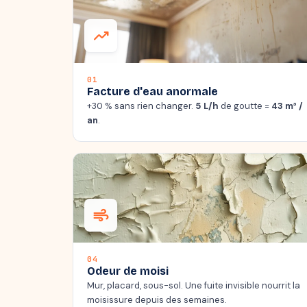
trending_up
01
Facture d'eau anormale
+30 % sans rien changer.
5 L/h
de goutte =
43 m³ /
an
.
air
04
Odeur de moisi
Mur, placard, sous-sol. Une fuite invisible nourrit la
moisissure depuis des semaines.