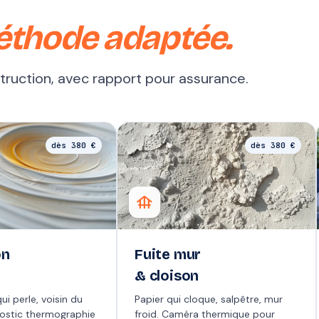
éthode adaptée.
struction, avec rapport pour assurance.
dès 380 €
dès 380 €
foundation
on
Fuite mur
& cloison
ui perle, voisin du
Papier qui cloque, salpêtre, mur
nostic thermographie
froid. Caméra thermique pour