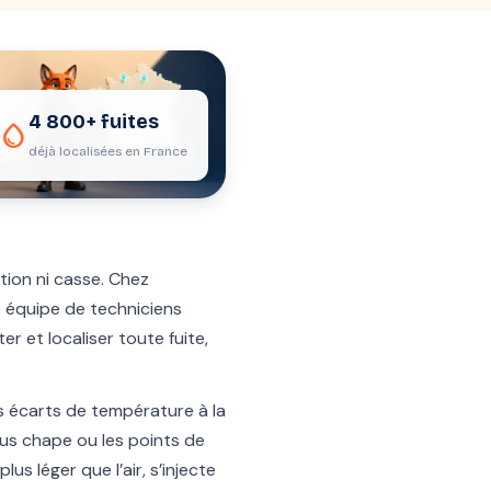
4 800+ fuites
water_drop
déjà localisées en France
tion ni casse. Chez
e équipe de techniciens
 et localiser toute fuite,
s écarts de température à la
us chape ou les points de
us léger que l’air, s’injecte