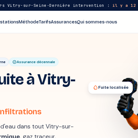
rs Vitry-sur-Seine
·
Dernière intervention :
il y a 12
stations
Méthode
Tarifs
Assurances
Qui sommes-nous
rne
verified
Assurance décennale
ite à Vitry-
water_drop
Fuite localisée
nfiltrations
 d'eau dans tout Vitry-sur-
rmique
, gaz traceur,