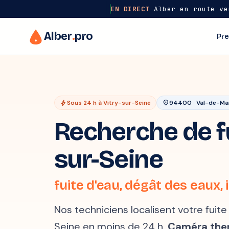
EN DIRECT
Alber en route ve
Alber
.
pro
Pre
bolt
Sous 24 h à Vitry-sur-Seine
location_on
94400 · Val-de-Ma
Recherche de fu
sur-Seine
fuite d'eau, dégât des eaux, i
Nos techniciens localisent votre fuite
Seine en moins de 24 h.
Caméra the