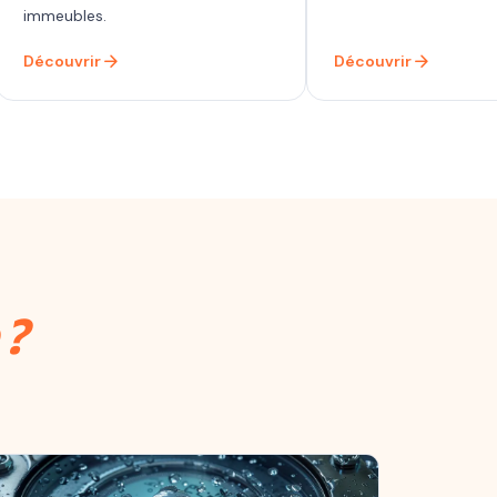
immeubles.
arrow_forward
arrow_forward
Découvrir
Découvrir
 ?