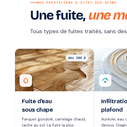
NOS PRESTATIONS À VITRY-SUR-SEINE
Une fuite,
une m
Tous types de fuites traités, sans de
dès 380 €
water_drop
roofing
Fuite d'eau
Infiltrati
sous chape
plafond
Parquet gondolé, carrelage chaud,
Auréole, eau q
tache au sol. La fuite la plus
dessus. Diag