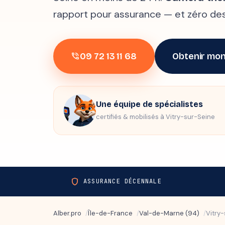
rapport pour assurance — et zéro des
09 72 13 11 68
Obtenir mon
phone_in_talk
Une équipe de spécialistes
certifiés & mobilisés à Vitry-sur-Seine
shield
ASSURANCE DÉCENNALE
Alber.pro
Île-de-France
Val-de-Marne (94)
Vitry