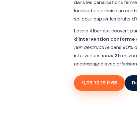
dans les canalisations fermé
localisation précise au centi
sol pour capter les bruits 
Le pro Alber est couvert pa
d’intervention conforme
non destructive
dans 90% d
intervenons
sous 2h
en zon
accompagne avec précision 
phone_in_talk
09 72 13 11 68
De