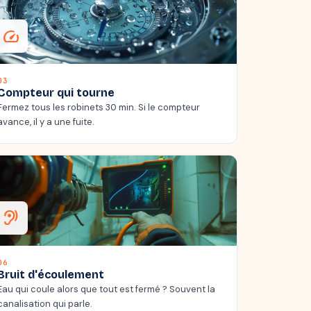
speed
03
Compteur qui tourne
Fermez tous les robinets 30 min. Si le compteur
avance, il y a une fuite.
hearing
06
Bruit d'écoulement
Eau qui coule alors que tout est fermé ? Souvent la
canalisation qui parle.