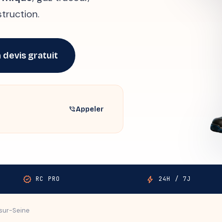
truction.
 devis gratuit
Appeler
phone_in_talk
verified
bolt
RC PRO
24H / 7J
-sur-Seine