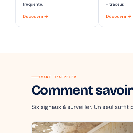
fréquente.
+ traceur.
arrow_forward
arrow_forward
Découvrir
Découvrir
AVANT D'APPELER
Comment savoir
Six signaux à surveiller. Un seul suffi