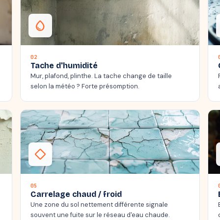
water_drop
02
Tache d'humidité
Mur, plafond, plinthe. La tache change de taille
selon la météo ? Forte présomption.
thermostat_carbon
05
Carrelage chaud / froid
Une zone du sol nettement différente signale
souvent une fuite sur le réseau d'eau chaude.