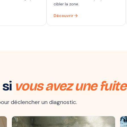
cibler la zone.
arrow_forward
Découvrir
 si
vous avez une fuite
t pour déclencher un diagnostic.