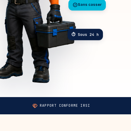
verified
Sans casser
⏱ Sous 24 h
handshake
RAPPORT CONFORME IRSI