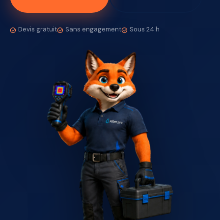
Devis gratuit
Sans engagement
Sous 24 h
check_circle
check_circle
check_circle