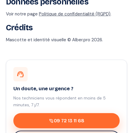
Données personnelles
Voir notre page
Politique de confidentialité (RGPD)
.
Crédits
Mascotte et identité visuelle © Alber.pro 2026.
support_agent
Un doute, une urgence ?
Nos techniciens vous répondent en moins de 5
minutes, 7 j/7.
phone_in_talk
09 72 13 11 68