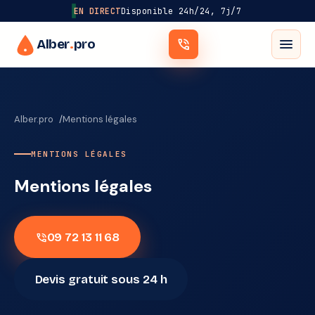
EN DIRECT
Disponible 24h/24, 7j/7
menu
Alber
.
pro
phone_in_talk
Alber.pro
Mentions légales
MENTIONS LÉGALES
Mentions légales
phone_in_talk
09 72 13 11 68
Devis gratuit sous 24 h