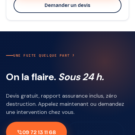
Demander un devis
UNE FUITE QUELQUE PART ?
On la flaire.
Sous 24 h.
Devis gratuit, rapport assurance inclus, zéro
destruction. Appelez maintenant ou demandez
une intervention chez vous.
09 72 13 11 68
Devis en ligne
phone_in_talk