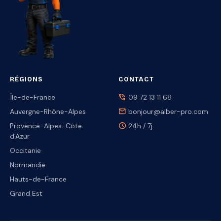
RÉGIONS
CONTACT
phone_in_talk
Île-de-France
09 72 13 11 68
mail
Auvergne-Rhône-Alpes
bonjour@alber-pro.com
schedule
Provence-Alpes-Côte
24h / 7j
d'Azur
Occitanie
Normandie
Hauts-de-France
Grand Est