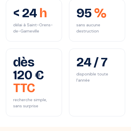
< 24
h
95
%
délai à Saint-Orens-
sans aucune
de-Gameville
destruction
dès
24 / 7
120 €
disponible toute
l'année
TTC
recherche simple,
sans surprise