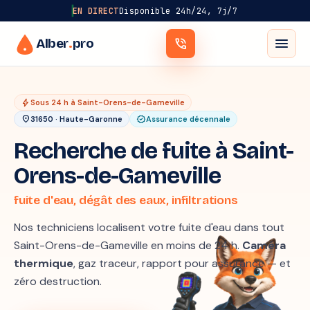
EN DIRECT
Disponible 24h/24, 7j/7
menu
Alber
.
pro
phone_in_talk
bolt
Sous 24 h à Saint-Orens-de-Gameville
location_on
verified
31650 · Haute-Garonne
Assurance décennale
Recherche de fuite à Saint-
Orens-de-Gameville
fuite d'eau, dégât des eaux, infiltrations
Nos techniciens localisent votre fuite d'eau dans tout
Saint-Orens-de-Gameville en moins de 24 h.
Caméra
thermique
, gaz traceur, rapport pour assurance — et
zéro destruction.