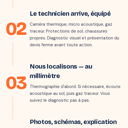
Étape 2 · sous 24 h
Le technicien arrive, équipé
02
Caméra thermique, micro acoustique, gaz
traceur. Protections de sol, chaussures
propres. Diagnostic visuel et présentation du
devis ferme avant toute action.
📷 THERMOGRAMME · ZONE DÉTECTÉE
Étape 3 · 30–90 min
Nous localisons — au
03
millimètre
Thermographie d'abord. Si nécessaire, écoute
acoustique au sol, puis gaz traceur. Vous
suivez le diagnostic pas à pas.
Étape 4 · 15 min
RAPPORT INTERVENTION
Photos, schémas, explication
Fuite sous chape