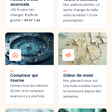
anormale
Mur, plafond, plinthe. La
+30 % sans rien
tache change de taille
changer.
5 L/h
de
selon la météo ? Forte
goutte =
43 m³ / an
.
présomption.
speed
air
03
04
Compteur qui
Odeur de moisi
tourne
Mur, placard, sous-sol.
Fermez tous les robinets
Une fuite invisible nourrit
30 min. Si le compteur
la moisissure depuis des
avance, il y a une fuite.
semaines.