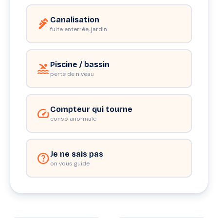
Canalisation
plumbing
fuite enterrée, jardin
Piscine / bassin
pool
perte de niveau
Compteur qui tourne
speed
conso anormale
Je ne sais pas
help
on vous guide