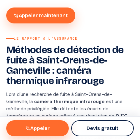
phone_in_talk
Appeler maintenant
LE RAPPORT & L'ASSURANCE
Méthodes de détection de
Rapport
fuite à Saint-Orens-de-
de
Gameville : caméra
recherche
thermique infrarouge
Conforme
convention IRSI
Méthode
Therm
Lors d'une recherche de fuite à Saint-Orens-de-
+
Gameville, la
caméra thermique infrarouge
est une
traceu
méthode privilégiée. Elle détecte les écarts de
Durée
1 h 4
température en surface grâce à une résolution de
0,1°C
.
Conforme
✓
Cet équipement haute résolution révèle la présence d'eau
IRSI
Oui
phone_in_talk
Appeler
Devis gratuit
chaude sous chape, un point de condensation sur un mur
ou une infiltration. La marge d'erreur est comprise entre
5