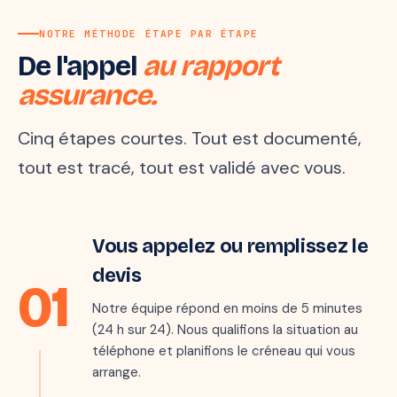
NOTRE MÉTHODE ÉTAPE PAR ÉTAPE
De l'appel
au rapport
assurance.
Cinq étapes courtes. Tout est documenté,
tout est tracé, tout est validé avec vous.
Étape 1 · 5 min
Vous appelez ou remplissez le
Marie · 06 ●●
M
il y a quelques secondes
devis
01
« Mon parquet gondole au
salon, je crois qu'il y a une
Notre équipe répond en moins de 5 minutes
fuite… »
(24 h sur 24). Nous qualifions la situation au
téléphone et planifions le créneau qui vous
arrange.