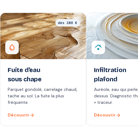
dès 380 €
water_drop
roofing
Fuite d'eau
Infiltration
sous chape
plafond
Parquet gondolé, carrelage chaud,
Auréole, eau qui perle
tache au sol. La fuite la plus
dessus. Diagnostic t
fréquente.
+ traceur.
arrow_forward
arrow_forward
Découvrir
Découvrir