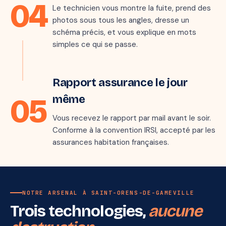
04
Méthode :
Thermo + traceur
Le technicien vous montre la fuite, prend des
Durée :
1 h 47
photos sous tous les angles, dresse un
Localisation :
Joint PER lavabo
schéma précis, et vous explique en mots
✓ Validé avec le client
simples ce qui se passe.
mark_email_read
Étape 5 · jour J
Rapport assurance le jour
05
même
Vous recevez le rapport par mail avant le soir.
Conforme à la convention IRSI, accepté par les
assurances habitation françaises.
NOTRE ARSENAL À SAINT-ORENS-DE-GAMEVILLE
Trois technologies,
aucune