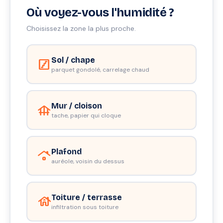
Où voyez-vous l'humidité ?
Choisissez la zone la plus proche.
Sol / chape
stairs
parquet gondolé, carrelage chaud
Mur / cloison
foundation
tache, papier qui cloque
Plafond
roofing
auréole, voisin du dessus
Toiture / terrasse
house
infiltration sous toiture