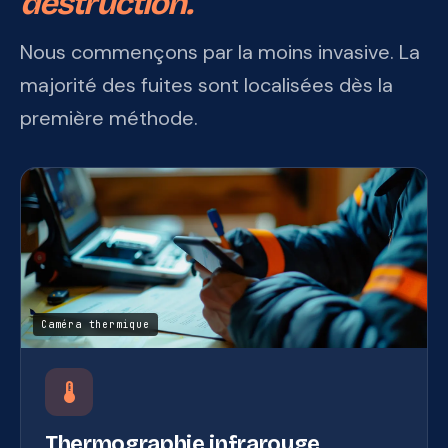
destruction.
Nous commençons par la moins invasive. La
majorité des fuites sont localisées dès la
première méthode.
Caméra thermique
device_thermostat
Thermographie infrarouge