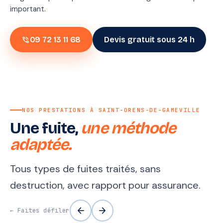
important.
phone_in_talk
09 72 13 11 68
Devis gratuit sous 24 h
NOS PRESTATIONS À SAINT-ORENS-DE-GAMEVILLE
Une fuite,
une méthode
adaptée.
Tous types de fuites traités, sans
destruction, avec rapport pour assurance.
arrow_back
arrow_forward
← Faites défiler