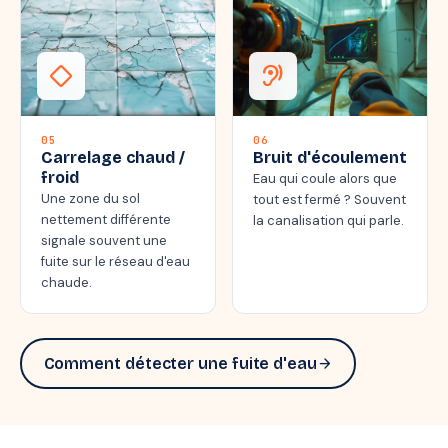
thermostat_carbon
hearing
05
06
Carrelage chaud /
Bruit d'écoulement
froid
Eau qui coule alors que
Une zone du sol
tout est fermé ? Souvent
nettement différente
la canalisation qui parle.
signale souvent une
fuite sur le réseau d'eau
chaude.
Comment détecter une fuite d'eau
arrow_forward