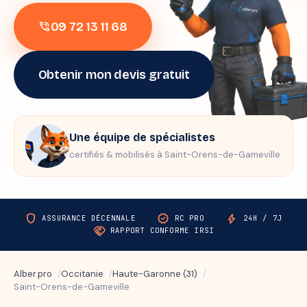
09 72 13 11 68
phone_in_talk
Obtenir mon devis gratuit
Une équipe de spécialistes
certifiés & mobilisés à Saint-Orens-de-Gameville
shield
verified
bolt
ASSURANCE DÉCENNALE
RC PRO
24H / 7J
handshake
RAPPORT CONFORME IRSI
Alber.pro
Occitanie
Haute-Garonne (31)
Saint-Orens-de-Gameville