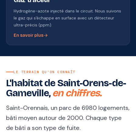
Gaz traceur
Hydrogène-azote injecté dans le circuit. Nous suivons
le gaz qui s'échappe en surface avec un détecteur
ultra-précis (ppm).
arrow_forward
En savoir plus
LE TERRAIN QU'ON CONNAÎT
L'habitat de Saint-Orens-de-
Gameville,
en chiffres.
Saint-Orennais, un parc de 6980 logements,
bâti moyen autour de 2000. Chaque type
de bâti a son type de fuite.