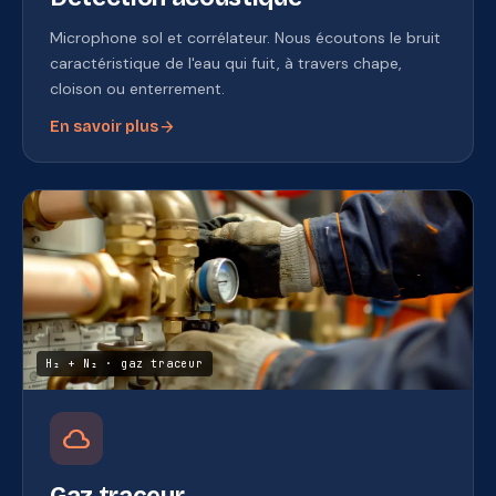
Microphone sol et corrélateur. Nous écoutons le bruit
caractéristique de l'eau qui fuit, à travers chape,
cloison ou enterrement.
arrow_forward
En savoir plus
H₂ + N₂ · gaz traceur
cloud