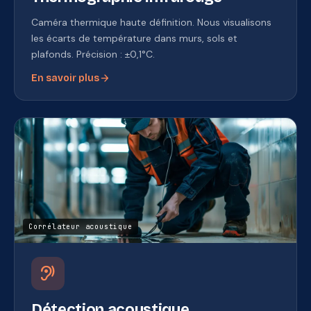
Caméra thermique haute définition. Nous visualisons
les écarts de température dans murs, sols et
plafonds. Précision : ±0,1°C.
arrow_forward
En savoir plus
Corrélateur acoustique
hearing
Détection acoustique