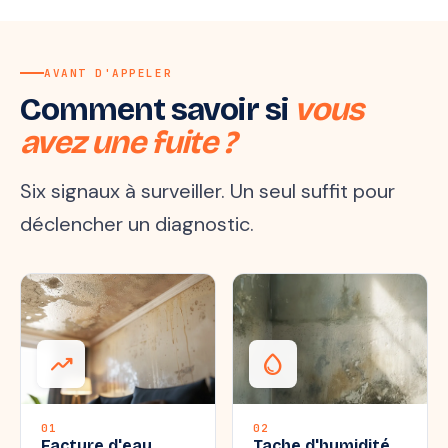
AVANT D'APPELER
Comment savoir si
vous
avez une fuite ?
Six signaux à surveiller. Un seul suffit pour
déclencher un diagnostic.
trending_up
water_drop
01
02
Facture d'eau
Tache d'humidité