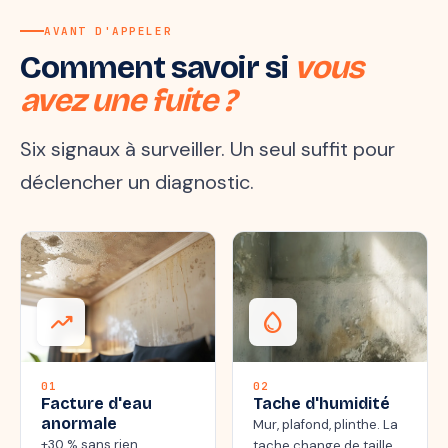
AVANT D'APPELER
Comment savoir si
vous
avez une fuite ?
Six signaux à surveiller. Un seul suffit pour
déclencher un diagnostic.
trending_up
water_drop
01
02
Facture d'eau
Tache d'humidité
anormale
Mur, plafond, plinthe. La
+30 % sans rien
tache change de taille