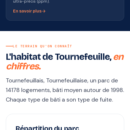
ultra-précis (ppm).
arrow_forward
En savoir plus
LE TERRAIN QU'ON CONNAÎT
L'habitat de Tournefeuille,
en
chiffres.
Tournefeuillais, Tournefeuillaise, un parc de
14178 logements, bâti moyen autour de 1998.
Chaque type de bâti a son type de fuite.
Répartition du parc