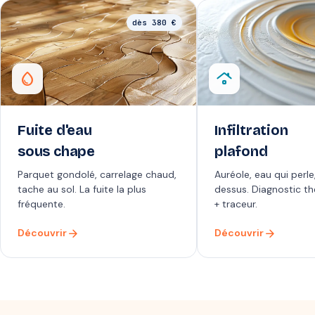
dès 380 €
water_drop
roofing
Fuite d'eau
Infiltration
sous chape
plafond
Parquet gondolé, carrelage chaud,
Auréole, eau qui perle
tache au sol. La fuite la plus
dessus. Diagnostic t
fréquente.
+ traceur.
arrow_forward
arrow_forward
Découvrir
Découvrir