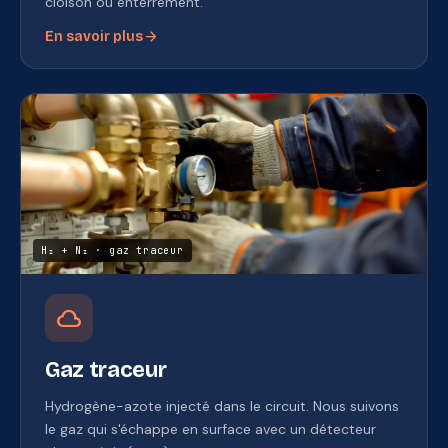
cloison ou enterrement.
arrow_forward
En savoir plus
H₂ + N₂ · gaz traceur
cloud
Gaz traceur
Hydrogène-azote injecté dans le circuit. Nous suivons
le gaz qui s'échappe en surface avec un détecteur