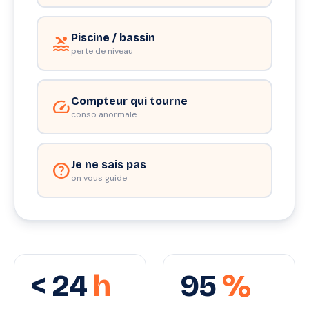
Piscine / bassin
pool
perte de niveau
Compteur qui tourne
speed
conso anormale
Je ne sais pas
help
on vous guide
< 24
h
95
%