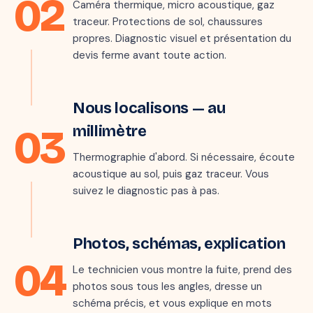
02
Caméra thermique, micro acoustique, gaz
traceur. Protections de sol, chaussures
propres. Diagnostic visuel et présentation du
devis ferme avant toute action.
📷 THERMOGRAMME · ZONE DÉTECTÉE
Étape 3 · 30–90 min
Nous localisons — au
03
millimètre
Thermographie d'abord. Si nécessaire, écoute
acoustique au sol, puis gaz traceur. Vous
suivez le diagnostic pas à pas.
Étape 4 · 15 min
RAPPORT INTERVENTION
Photos, schémas, explication
Fuite sous chape
04
Méthode :
Thermo + traceur
Le technicien vous montre la fuite, prend des
Durée :
1 h 47
photos sous tous les angles, dresse un
Localisation :
Joint PER lavabo
schéma précis, et vous explique en mots
✓ Validé avec le client