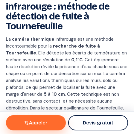
Rapport
infrarouge : méthode de
de
détection de fuite à
recherche
Tournefeuille
Conforme
convention IRSI
Méthode
Therm
La
caméra thermique
infrarouge est une méthode
+
incontournable pour la
recherche de fuite à
traceu
Tournefeuille
. Elle détecte les écarts de température en
Durée
1 h 4
surface avec une résolution de
0,1°C
. Cet équipement
Conforme
✓
haute résolution révèle la présence d'eau chaude sous une
IRSI
Oui
chape ou un point de condensation sur un mur. La caméra
analyse les variations thermiques sur les murs, sols ou
plafonds, ce qui permet de localiser la fuite avec une
marge d'erreur de
5 à 10 cm
. Cette technique est non
destructive, sans contact, et ne nécessite aucune
démolition. Dans le secteur pavillonnaire de Tournefeuille,
où le bâti date en majorité de la fin du XXe siècle, cette
méthode est particulièrement adaptée pour préserver les
phone_in_talk
Appeler
Devis gratuit
revêtements tout en détectant les fuites encastrées.