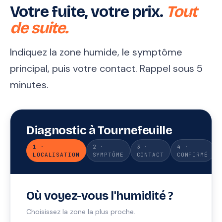
Votre fuite, votre prix.
Tout
de suite.
Indiquez la zone humide, le symptôme
principal, puis votre contact. Rappel sous 5
minutes.
Diagnostic à Tournefeuille
1 ·
2 ·
3 ·
4 ·
LOCALISATION
SYMPTÔME
CONTACT
CONFIRMÉ
Où voyez-vous l'humidité ?
Choisissez la zone la plus proche.