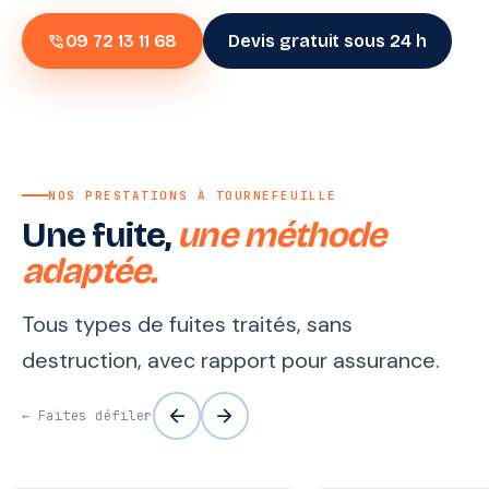
phone_in_talk
09 72 13 11 68
Devis gratuit sous 24 h
NOS PRESTATIONS À TOURNEFEUILLE
Une fuite,
une méthode
adaptée.
Tous types de fuites traités, sans
destruction, avec rapport pour assurance.
arrow_back
arrow_forward
← Faites défiler