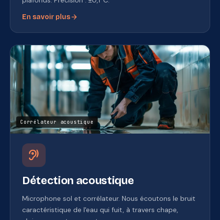
plafonds. Précision : ±0,1°C.
arrow_forward
En savoir plus
Corrélateur acoustique
hearing
Détection acoustique
Microphone sol et corrélateur. Nous écoutons le bruit
caractéristique de l'eau qui fuit, à travers chape,