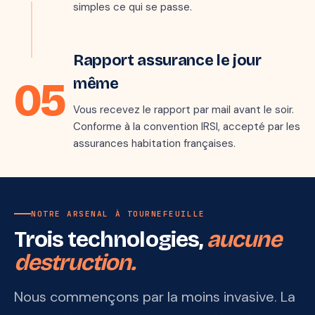
simples ce qui se passe.
mark_email_read
Étape 5 · jour J
Rapport assurance le jour
05
même
Vous recevez le rapport par mail avant le soir.
Conforme à la convention IRSI, accepté par les
assurances habitation françaises.
NOTRE ARSENAL À TOURNEFEUILLE
Trois technologies,
aucune
destruction.
Nous commençons par la moins invasive. La