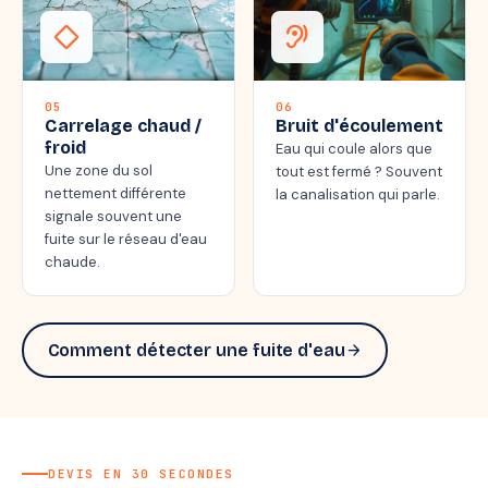
thermostat_carbon
hearing
05
06
Carrelage chaud /
Bruit d'écoulement
froid
Eau qui coule alors que
Une zone du sol
tout est fermé ? Souvent
nettement différente
la canalisation qui parle.
signale souvent une
fuite sur le réseau d'eau
chaude.
Comment détecter une fuite d'eau
arrow_forward
DEVIS EN 30 SECONDES