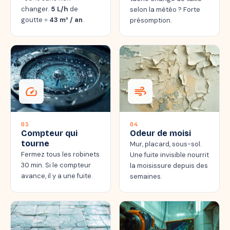
changer.
5 L/h
de
selon la météo ? Forte
goutte =
43 m³ / an
.
présomption.
speed
air
03
04
Compteur qui
Odeur de moisi
tourne
Mur, placard, sous-sol.
Fermez tous les robinets
Une fuite invisible nourrit
30 min. Si le compteur
la moisissure depuis des
avance, il y a une fuite.
semaines.