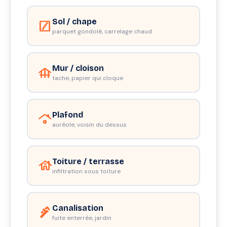
Sol / chape
stairs
parquet gondolé, carrelage chaud
Mur / cloison
foundation
tache, papier qui cloque
Plafond
roofing
auréole, voisin du dessus
Toiture / terrasse
house
infiltration sous toiture
Canalisation
plumbing
fuite enterrée, jardin