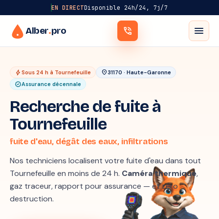
EN DIRECT
Disponible 24h/24, 7j/7
menu
Alber
.
pro
phone_in_talk
bolt
location_on
Sous 24 h à Tournefeuille
31170 · Haute-Garonne
verified
Assurance décennale
Recherche de fuite à
Tournefeuille
fuite d'eau, dégât des eaux, infiltrations
Nos techniciens localisent votre fuite d'eau dans tout
Tournefeuille en moins de 24 h.
Caméra thermique
,
gaz traceur, rapport pour assurance — et zéro
destruction.