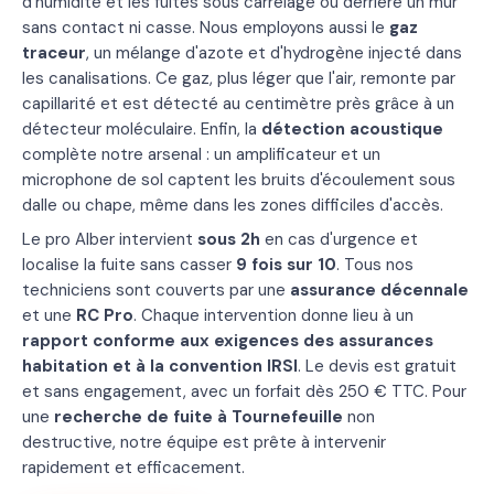
d'humidité et les fuites sous carrelage ou derrière un mur
sans contact ni casse. Nous employons aussi le
gaz
traceur
, un mélange d'azote et d'hydrogène injecté dans
les canalisations. Ce gaz, plus léger que l'air, remonte par
capillarité et est détecté au centimètre près grâce à un
détecteur moléculaire. Enfin, la
détection acoustique
complète notre arsenal : un amplificateur et un
microphone de sol captent les bruits d'écoulement sous
dalle ou chape, même dans les zones difficiles d'accès.
Le pro Alber intervient
sous 2h
en cas d'urgence et
localise la fuite sans casser
9 fois sur 10
. Tous nos
techniciens sont couverts par une
assurance décennale
et une
RC Pro
. Chaque intervention donne lieu à un
rapport conforme aux exigences des assurances
habitation et à la convention IRSI
. Le devis est gratuit
et sans engagement, avec un forfait dès 250 € TTC. Pour
une
recherche de fuite à Tournefeuille
non
destructive, notre équipe est prête à intervenir
rapidement et efficacement.