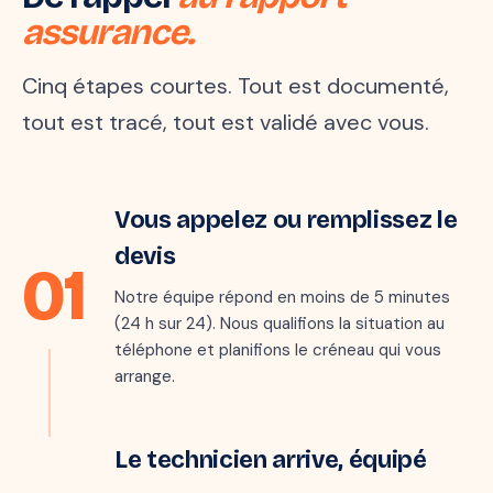
assurance.
Cinq étapes courtes. Tout est documenté,
tout est tracé, tout est validé avec vous.
Étape 1 · 5 min
Vous appelez ou remplissez le
Marie · 06 ●●
M
il y a quelques secondes
devis
01
« Mon parquet gondole au
salon, je crois qu'il y a une
Notre équipe répond en moins de 5 minutes
fuite… »
(24 h sur 24). Nous qualifions la situation au
téléphone et planifions le créneau qui vous
arrange.
Étape 2 · sous 24 h
Le technicien arrive, équipé