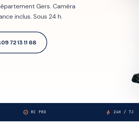
e département Gers. Caméra
ance inclus. Sous 24 h.
09 72 13 11 68
alk
verified
bolt
RC PRO
24H / 7J