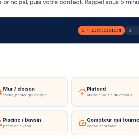
principal, puis votre contact. Rappel sous 5 minu
1 · LOCALISATION
2 · 
Mur / cloison
Plafond
tion
roofing
tache, papier qui cloque
auréole, voisin du dessus
Piscine / bassin
Compteur qui tourn
ol
speed
perte de niveau
conso anormale