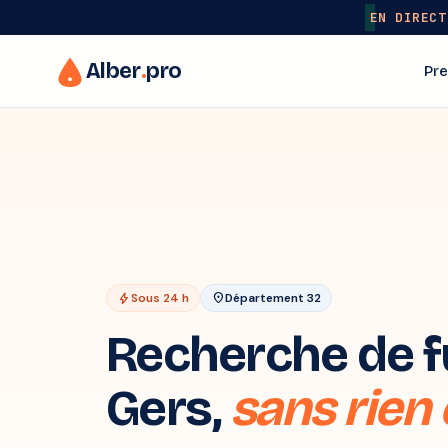
EN DIRECT
Alber
.
pro
Pre
bolt
Sous 24 h
location_on
Département 32
Recherche de fu
Gers,
sans rien 