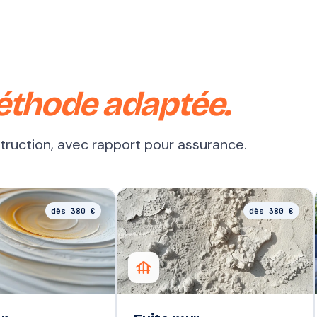
éthode adaptée.
struction, avec rapport pour assurance.
dès 380 €
dès 380 €
foundation