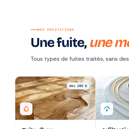
NOS PRESTATIONS
Une fuite,
une m
Tous types de fuites traités, sans de
dès 380 €
water_drop
roofing