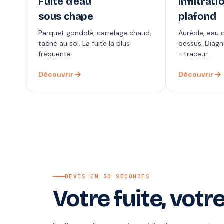
Fuite d'eau
Infiltrati
sous chape
plafond
Parquet gondolé, carrelage chaud,
Auréole, eau q
tache au sol. La fuite la plus
dessus. Diag
fréquente.
+ traceur.
arrow_forward
arrow_forward
Découvrir
Découvrir
DEVIS EN 30 SECONDES
Votre fuite, votre