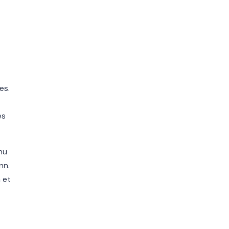
es.
es
nu
nn.
 et