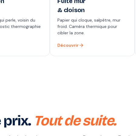
on
Fuite mur
& cloison
ui perle, voisin du
Papier qui cloque, salpêtre, mur
nostic thermographie
froid. Caméra thermique pour
cibler la zone.
arrow_forward
Découvrir
 prix.
Tout de suite.