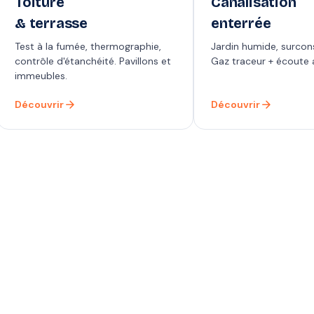
Toiture
Canalisation
& terrasse
enterrée
Test à la fumée, thermographie,
Jardin humide, surco
contrôle d'étanchéité. Pavillons et
Gaz traceur + écoute 
immeubles.
arrow_forward
arrow_forward
Découvrir
Découvrir