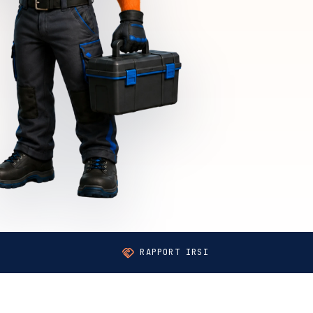
handshake
RAPPORT IRSI