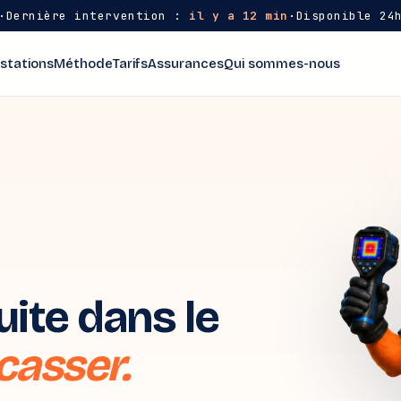
·
Dernière intervention :
il y a 12 min
·
Disponible 24
stations
Méthode
Tarifs
Assurances
Qui sommes-nous
ite dans le
casser.