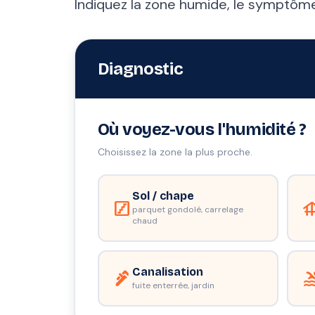
Indiquez la zone humide, le symptôme 
Diagnostic
Où voyez-vous l'humidité ?
Choisissez la zone la plus proche.
Sol / chape
stairs
founda
parquet gondolé, carrelage
chaud
Canalisation
plumbing
po
fuite enterrée, jardin