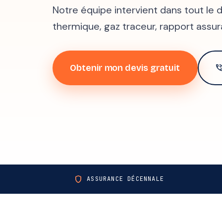
Notre équipe intervient dans tout l
thermique, gaz traceur, rapport assur
Obtenir mon devis gratuit
phone_in_t
shield
ASSURANCE DÉCENNALE