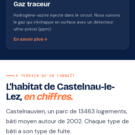
Gaz traceur
Hydrogène-azote injecté dans le circuit. Nous suivons
le gaz qui s'échappe en surface avec un détecteur
ultra-précis (ppm).
arrow_forward
En savoir plus
LE TERRAIN QU'ON CONNAÎT
L'habitat de Castelnau-le-
Lez,
en chiffres.
Castelnauvien, un parc de 13463 logements,
bâti moyen autour de 2002. Chaque type de
bâti a son type de fuite.