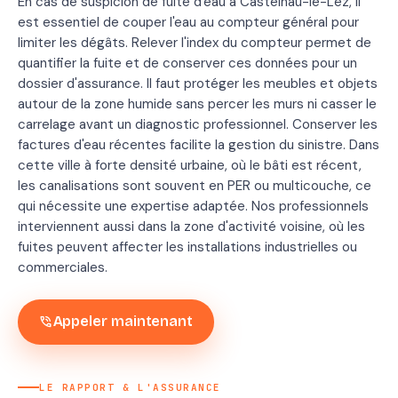
En cas de suspicion de fuite d'eau à Castelnau-le-Lez, il
est essentiel de couper l'eau au compteur général pour
limiter les dégâts. Relever l'index du compteur permet de
quantifier la fuite et de conserver ces données pour un
dossier d'assurance. Il faut protéger les meubles et objets
autour de la zone humide sans percer les murs ni casser le
carrelage avant un diagnostic professionnel. Conserver les
factures d'eau récentes facilite la gestion du sinistre. Dans
cette ville à forte densité urbaine, où le bâti est récent,
les canalisations sont souvent en PER ou multicouche, ce
qui nécessite une expertise adaptée. Nos professionnels
interviennent aussi dans la zone d'activité voisine, où les
fuites peuvent affecter les installations industrielles ou
commerciales.
phone_in_talk
Appeler maintenant
LE RAPPORT & L'ASSURANCE