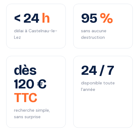
< 24
h
95
%
délai à Castelnau-le-
sans aucune
Lez
destruction
dès
24 / 7
120 €
disponible toute
l'année
TTC
recherche simple,
sans surprise