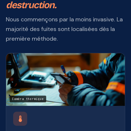
destruction.
Nous commençons par la moins invasive. La
majorité des fuites sont localisées dès la
première méthode.
Caméra thermique
device_thermostat