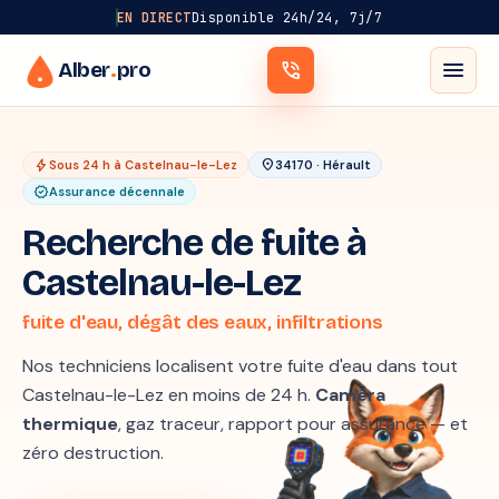
EN DIRECT
Disponible 24h/24, 7j/7
menu
Alber
.
pro
phone_in_talk
bolt
location_on
Sous 24 h à Castelnau-le-Lez
34170 · Hérault
verified
Assurance décennale
Recherche de fuite à
Castelnau-le-Lez
fuite d'eau, dégât des eaux, infiltrations
Nos techniciens localisent votre fuite d'eau dans tout
Castelnau-le-Lez en moins de 24 h.
Caméra
thermique
, gaz traceur, rapport pour assurance — et
zéro destruction.