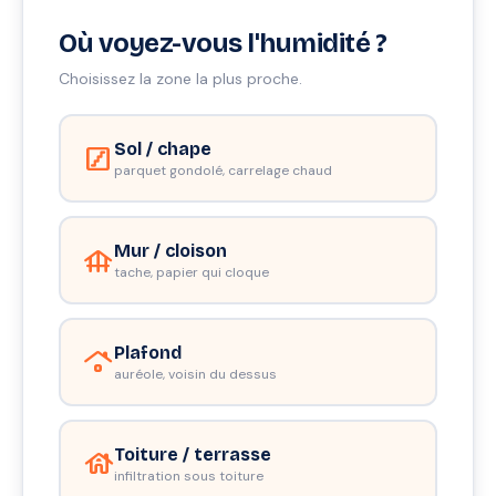
Où voyez-vous l'humidité ?
Choisissez la zone la plus proche.
Sol / chape
stairs
parquet gondolé, carrelage chaud
Mur / cloison
foundation
tache, papier qui cloque
Plafond
roofing
auréole, voisin du dessus
Toiture / terrasse
house
infiltration sous toiture