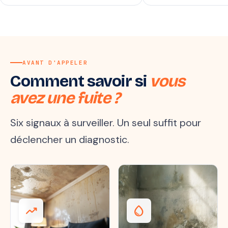
AVANT D'APPELER
Comment savoir si
vous
avez une fuite ?
Six signaux à surveiller. Un seul suffit pour
déclencher un diagnostic.
trending_up
water_drop