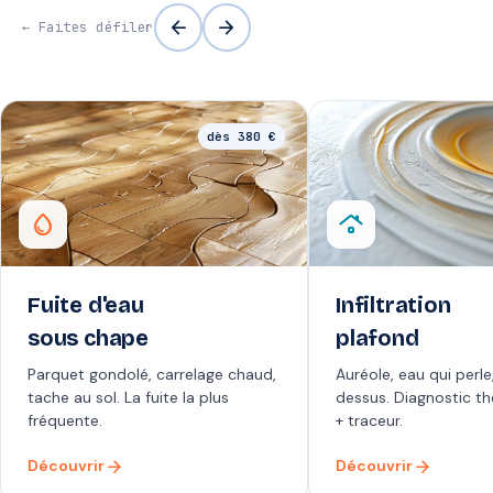
arrow_back
arrow_forward
← Faites défiler
dès 380 €
water_drop
roofing
Fuite d'eau
Infiltration
sous chape
plafond
Parquet gondolé, carrelage chaud,
Auréole, eau qui perle
tache au sol. La fuite la plus
dessus. Diagnostic t
fréquente.
+ traceur.
arrow_forward
arrow_forward
Découvrir
Découvrir