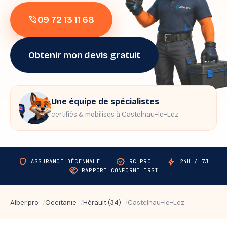
09 72 13 11 68
phone_in_talk
Obtenir mon devis gratuit
Une équipe de spécialistes
certifiés & mobilisés à Castelnau-le-Lez
shield
verified
bolt
ASSURANCE DÉCENNALE
RC PRO
24H / 7J
handshake
RAPPORT CONFORME IRSI
Alber.pro
Occitanie
Hérault (34)
Castelnau-le-Lez