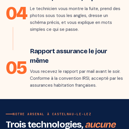
04
Méthode :
Thermo + traceur
Le technicien vous montre la fuite, prend des
Durée :
1 h 47
photos sous tous les angles, dresse un
Localisation :
Joint PER lavabo
schéma précis, et vous explique en mots
✓ Validé avec le client
simples ce qui se passe.
mark_email_read
Étape 5 · jour J
Rapport assurance le jour
05
même
Vous recevez le rapport par mail avant le soir.
Conforme à la convention IRSI, accepté par les
assurances habitation françaises.
NOTRE ARSENAL À CASTELNAU-LE-LEZ
Trois technologies,
aucune