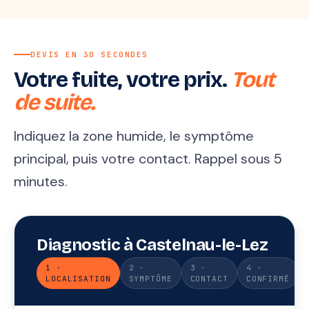
DEVIS EN 30 SECONDES
Votre fuite, votre prix.
Tout
de suite.
Indiquez la zone humide, le symptôme
principal, puis votre contact. Rappel sous 5
minutes.
Diagnostic à Castelnau-le-Lez
1 ·
2 ·
3 ·
4 ·
LOCALISATION
SYMPTÔME
CONTACT
CONFIRMÉ