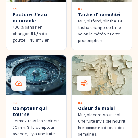
01
02
Facture d'eau
Tache d'humidité
anormale
Mur, plafond, plinthe. La
+30 % sans rien
tache change de taille
changer.
5 L/h
de
selon la météo ? Forte
goutte =
43 m³ / an
.
présomption.
speed
air
03
04
Compteur qui
Odeur de moisi
tourne
Mur, placard, sous-sol.
Fermez tous les robinets
Une fuite invisible nourrit
30 min. Si le compteur
la moisissure depuis des
avance, il y a une fuite.
semaines.