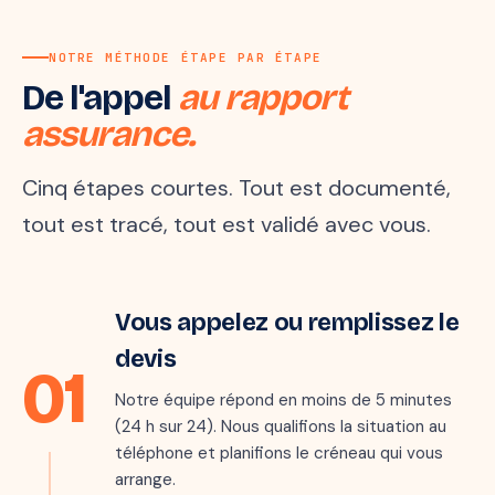
NOTRE MÉTHODE ÉTAPE PAR ÉTAPE
De l'appel
au rapport
assurance.
Cinq étapes courtes. Tout est documenté,
tout est tracé, tout est validé avec vous.
Étape 1 · 5 min
Vous appelez ou remplissez le
Marie · 06 ●●
M
il y a quelques secondes
devis
01
« Mon parquet gondole au
salon, je crois qu'il y a une
Notre équipe répond en moins de 5 minutes
fuite… »
(24 h sur 24). Nous qualifions la situation au
téléphone et planifions le créneau qui vous
arrange.