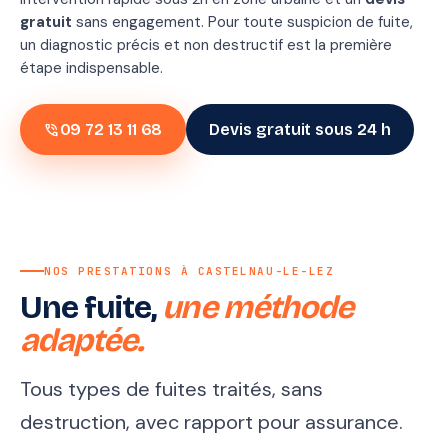
gratuit
sans engagement. Pour toute suspicion de fuite,
un diagnostic précis et non destructif est la première
étape indispensable.
phone_in_talk
09 72 13 11 68
Devis gratuit sous 24 h
NOS PRESTATIONS À CASTELNAU-LE-LEZ
Une fuite,
une méthode
adaptée.
Tous types de fuites traités, sans
destruction, avec rapport pour assurance.