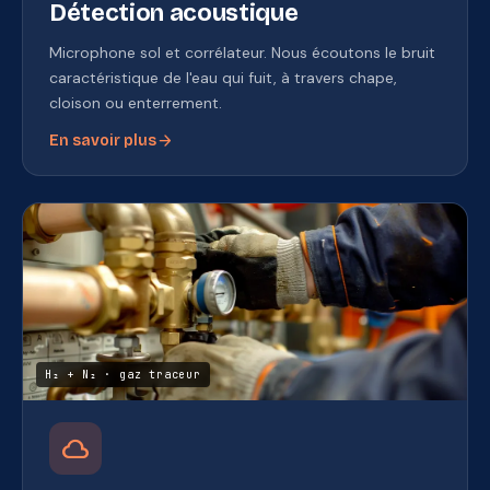
Détection acoustique
Microphone sol et corrélateur. Nous écoutons le bruit
caractéristique de l'eau qui fuit, à travers chape,
cloison ou enterrement.
arrow_forward
En savoir plus
H₂ + N₂ · gaz traceur
cloud