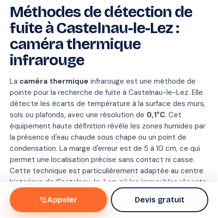
Méthodes de détection de
Rapport
fuite à Castelnau-le-Lez :
de
caméra thermique
recherche
infrarouge
Conforme
convention IRSI
Méthode
Therm
La
caméra thermique
infrarouge est une méthode de
+
pointe pour la recherche de fuite à Castelnau-le-Lez. Elle
traceu
détecte les écarts de température à la surface des murs,
Durée
1 h 4
sols ou plafonds, avec une résolution de
0,1°C
. Cet
Conforme
✓
équipement haute définition révèle les zones humides par
IRSI
Oui
la présence d'eau chaude sous chape ou un point de
condensation. La marge d'erreur est de 5 à 10 cm, ce qui
permet une localisation précise sans contact ni casse.
Cette technique est particulièrement adaptée au centre
historique de Castelnau-le-Lez, où les immeubles récents
post-2000 cohabitent avec des constructions plus
phone_in_talk
Appeler
Devis gratuit
anciennes. Le réseau d'eau potable, soumis à une eau
calcaire, nécessite une détection non destructive pour