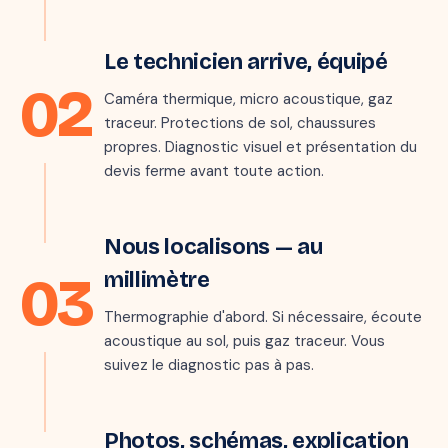
Étape 2 · sous 24 h
Le technicien arrive, équipé
02
Caméra thermique, micro acoustique, gaz
traceur. Protections de sol, chaussures
propres. Diagnostic visuel et présentation du
devis ferme avant toute action.
📷 THERMOGRAMME · ZONE DÉTECTÉE
Étape 3 · 30–90 min
Nous localisons — au
03
millimètre
Thermographie d'abord. Si nécessaire, écoute
acoustique au sol, puis gaz traceur. Vous
suivez le diagnostic pas à pas.
Étape 4 · 15 min
RAPPORT INTERVENTION
Photos, schémas, explication
Fuite sous chape