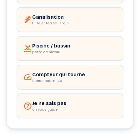
Canalisation
plumbing
fuite enterrée, jardin
Piscine / bassin
pool
perte de niveau
Compteur qui tourne
speed
conso anormale
Je ne sais pas
help
on vous guide