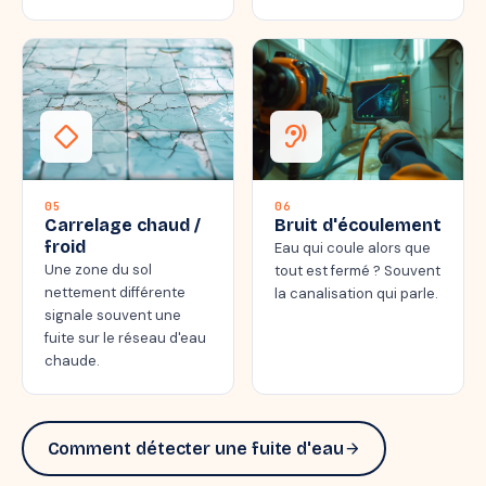
thermostat_carbon
hearing
05
06
Carrelage chaud /
Bruit d'écoulement
froid
Eau qui coule alors que
Une zone du sol
tout est fermé ? Souvent
nettement différente
la canalisation qui parle.
signale souvent une
fuite sur le réseau d'eau
chaude.
Comment détecter une fuite d'eau
arrow_forward