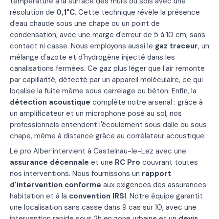
température à la surface des murs ou sols avec une
résolution de
0,1°C
. Cette technique révèle la présence
d'eau chaude sous une chape ou un point de
condensation, avec une marge d'erreur de 5 à 10 cm, sans
contact ni casse. Nous employons aussi le
gaz traceur
, un
mélange d'azote et d'hydrogène injecté dans les
canalisations fermées. Ce gaz plus léger que l'air remonte
par capillarité, détecté par un appareil moléculaire, ce qui
localise la fuite même sous carrelage ou béton. Enfin, la
détection acoustique
complète notre arsenal : grâce à
un amplificateur et un microphone posé au sol, nos
professionnels entendent l'écoulement sous dalle ou sous
chape, même à distance grâce au corrélateur acoustique.
Le pro Alber intervient à Castelnau-le-Lez avec une
assurance décennale
et une
RC Pro
couvrant toutes
nos interventions. Nous fournissons un
rapport
d'intervention conforme
aux exigences des assurances
habitation et à la
convention IRSI
. Notre équipe garantit
une localisation sans casse dans 9 cas sur 10, avec une
intervention rapide sous 2h en zone urbaine et un
devis