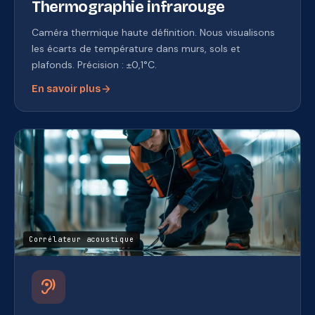
Thermographie infrarouge
Caméra thermique haute définition. Nous visualisons
les écarts de température dans murs, sols et
plafonds. Précision : ±0,1°C.
arrow_forward
En savoir plus
Corrélateur acoustique
hearing