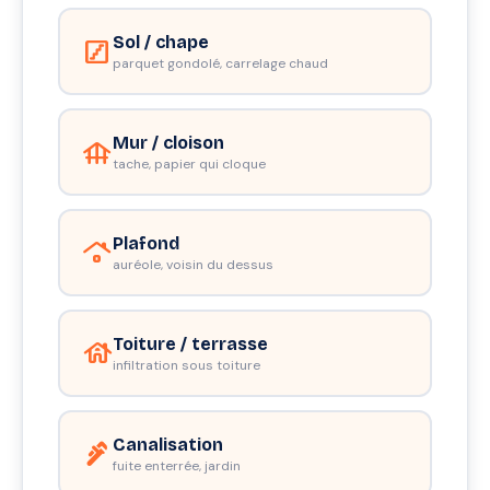
Sol / chape
stairs
parquet gondolé, carrelage chaud
Mur / cloison
foundation
tache, papier qui cloque
Plafond
roofing
auréole, voisin du dessus
Toiture / terrasse
house
infiltration sous toiture
Canalisation
plumbing
fuite enterrée, jardin