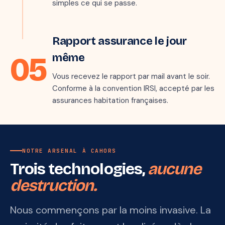
simples ce qui se passe.
mark_email_read
Étape 5 · jour J
Rapport assurance le jour
05
même
Vous recevez le rapport par mail avant le soir.
Conforme à la convention IRSI, accepté par les
assurances habitation françaises.
NOTRE ARSENAL À CAHORS
Trois technologies,
aucune
destruction.
Nous commençons par la moins invasive. La