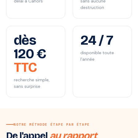
délai à Cahors
sans aucune
destruction
dès
24 / 7
120 €
disponible toute
l'année
TTC
recherche simple,
sans surprise
NOTRE MÉTHODE ÉTAPE PAR ÉTAPE
De l'appel
au rapport