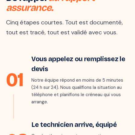
assurance.
Cinq étapes courtes. Tout est documenté,
tout est tracé, tout est validé avec vous.
Étape 1 · 5 min
Vous appelez ou remplissez le
Marie · 06 ●●
M
il y a quelques secondes
devis
01
« Mon parquet gondole au
salon, je crois qu'il y a une
Notre équipe répond en moins de 5 minutes
fuite… »
(24 h sur 24). Nous qualifions la situation au
téléphone et planifions le créneau qui vous
arrange.
Étape 2 · sous 24 h
Le technicien arrive, équipé