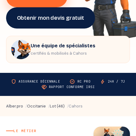
Obtenir mon devis gratuit
Une équipe de spécialistes
certifiés & mobilisés à Cahors
shield
verified
bolt
ASSURANCE DÉCENNALE
RC PRO
24H / 7J
handshake
RAPPORT CONFORME IRSI
Alber.pro
Occitanie
Lot (46)
Cahors
LE MÉTIER