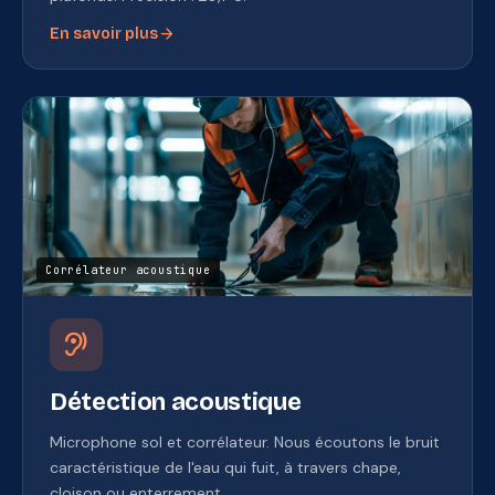
arrow_forward
En savoir plus
Corrélateur acoustique
hearing
Détection acoustique
Microphone sol et corrélateur. Nous écoutons le bruit
caractéristique de l'eau qui fuit, à travers chape,
cloison ou enterrement.