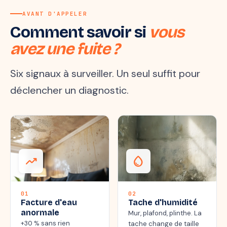
AVANT D'APPELER
Comment savoir si
vous
avez une fuite ?
Six signaux à surveiller. Un seul suffit pour
déclencher un diagnostic.
trending_up
water_drop
01
02
Facture d'eau
Tache d'humidité
anormale
Mur, plafond, plinthe. La
+30 % sans rien
tache change de taille