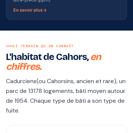
ultra-précis (ppm).
arrow_forward
En savoir plus
LE TERRAIN QU'ON CONNAÎT
L'habitat de Cahors,
en
chiffres.
Cadurciens(ou Cahorsins, ancien et rare), un
parc de 13178 logements, bâti moyen autour
de 1954. Chaque type de bâti a son type de
fuite.