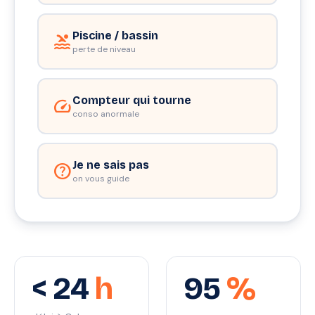
Piscine / bassin
pool
perte de niveau
Compteur qui tourne
speed
conso anormale
Je ne sais pas
help
on vous guide
< 24
h
95
%