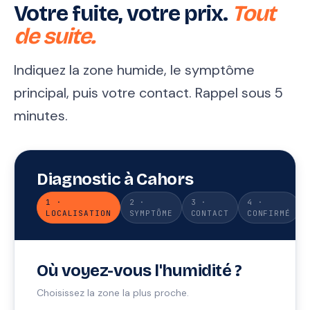
Votre fuite, votre prix.
Tout
de suite.
Indiquez la zone humide, le symptôme
principal, puis votre contact. Rappel sous 5
minutes.
Diagnostic à Cahors
1 ·
2 ·
3 ·
4 ·
LOCALISATION
SYMPTÔME
CONTACT
CONFIRMÉ
Où voyez-vous l'humidité ?
Choisissez la zone la plus proche.