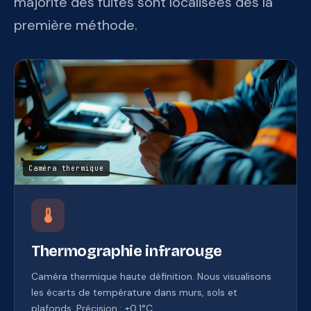
majorité des fuites sont localisées dès la
première méthode.
Caméra thermique
device_thermostat
Thermographie infrarouge
Caméra thermique haute définition. Nous visualisons
les écarts de température dans murs, sols et
plafonds. Précision : ±0,1°C.