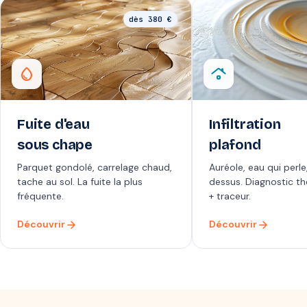
dès 380 €
water_drop
roofing
Fuite d'eau
Infiltration
sous chape
plafond
Parquet gondolé, carrelage chaud,
Auréole, eau qui perle
tache au sol. La fuite la plus
dessus. Diagnostic t
fréquente.
+ traceur.
arrow_forward
arrow_forward
Découvrir
Découvrir