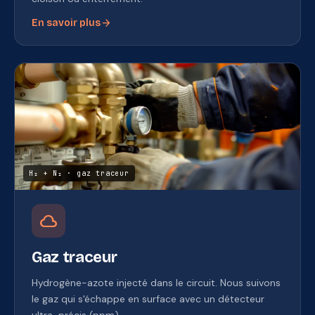
arrow_forward
En savoir plus
H₂ + N₂ · gaz traceur
cloud
Gaz traceur
Hydrogène-azote injecté dans le circuit. Nous suivons
le gaz qui s'échappe en surface avec un détecteur