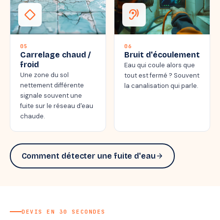
thermostat_carbon
hearing
05
06
Carrelage chaud /
Bruit d'écoulement
froid
Eau qui coule alors que
Une zone du sol
tout est fermé ? Souvent
nettement différente
la canalisation qui parle.
signale souvent une
fuite sur le réseau d'eau
chaude.
Comment détecter une fuite d'eau
arrow_forward
DEVIS EN 30 SECONDES