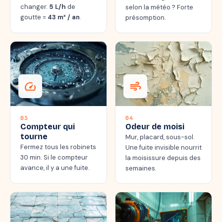
changer.
5 L/h
de
selon la météo ? Forte
goutte =
43 m³ / an
.
présomption.
speed
air
03
04
Compteur qui
Odeur de moisi
tourne
Mur, placard, sous-sol.
Fermez tous les robinets
Une fuite invisible nourrit
30 min. Si le compteur
la moisissure depuis des
avance, il y a une fuite.
semaines.