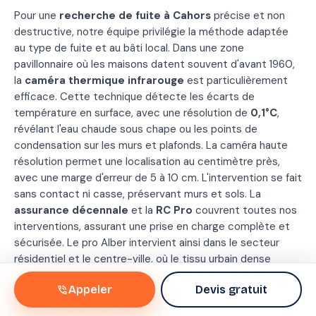
Conforme
Pour une
recherche de fuite à Cahors
précise et non
convention IRSI
destructive, notre équipe privilégie la méthode adaptée
Méthode
Therm
au type de fuite et au bâti local. Dans une zone
+
traceu
pavillonnaire où les maisons datent souvent d'avant 1960,
Durée
1 h 4
la
caméra thermique infrarouge
est particulièrement
efficace. Cette technique détecte les écarts de
Conforme
✓
IRSI
Oui
température en surface, avec une résolution de
0,1°C
,
révélant l'eau chaude sous chape ou les points de
condensation sur les murs et plafonds. La caméra haute
résolution permet une localisation au centimètre près,
avec une marge d'erreur de 5 à 10 cm. L'intervention se fait
sans contact ni casse, préservant murs et sols. La
assurance décennale
et la
RC Pro
couvrent toutes nos
interventions, assurant une prise en charge complète et
sécurisée. Le pro Alber intervient ainsi dans le secteur
résidentiel et le centre-ville, où le tissu urbain dense
nécessite une approche précise et respectueuse du bâti
phone_in_talk
Appeler
Devis gratuit
ancien. Pour un diagnostic fiable et un devis gratuit, notre
équipe reste à votre disposition.