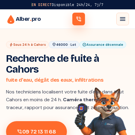
EN DIRECT
Disponible 24h/24, 7j/7
menu
Alber
.
pro
phone_in_talk
bolt
location_on
verified
Sous 24 h à Cahors
46000 · Lot
Assurance décennale
Recherche de fuite à
Cahors
fuite d'eau, dégât des eaux, infiltrations
Nos techniciens localisent votre fuite d'eau dans tout
Cahors en moins de 24 h.
Caméra thermique
, gaz
traceur, rapport pour assurance — et zéro destruction.
09 72 13 11 68
phone_in_talk