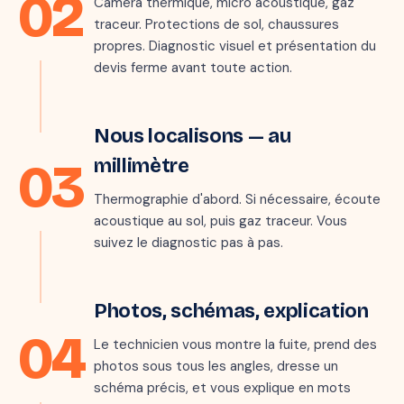
02
Caméra thermique, micro acoustique, gaz
traceur. Protections de sol, chaussures
propres. Diagnostic visuel et présentation du
devis ferme avant toute action.
📷 THERMOGRAMME · ZONE DÉTECTÉE
Étape 3 · 30–90 min
Nous localisons — au
03
millimètre
Thermographie d'abord. Si nécessaire, écoute
acoustique au sol, puis gaz traceur. Vous
suivez le diagnostic pas à pas.
Étape 4 · 15 min
RAPPORT INTERVENTION
Photos, schémas, explication
Fuite sous chape
04
Méthode :
Thermo + traceur
Le technicien vous montre la fuite, prend des
Durée :
1 h 47
photos sous tous les angles, dresse un
Localisation :
Joint PER lavabo
schéma précis, et vous explique en mots
✓ Validé avec le client