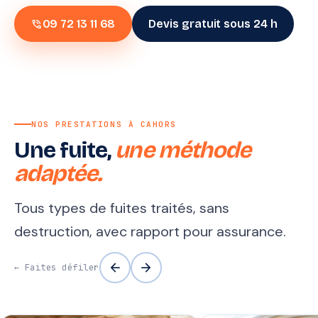
phone_in_talk
09 72 13 11 68
Devis gratuit sous 24 h
NOS PRESTATIONS À CAHORS
Une fuite,
une méthode
adaptée.
Tous types de fuites traités, sans
destruction, avec rapport pour assurance.
arrow_back
arrow_forward
← Faites défiler