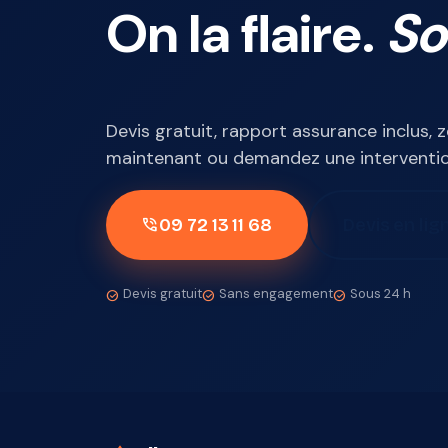
On la flaire.
So
Devis gratuit, rapport assurance inclus, 
maintenant ou demandez une interventio
09 72 13 11 68
Devis en lig
phone_in_talk
Devis gratuit
Sans engagement
Sous 24 h
check_circle
check_circle
check_circle