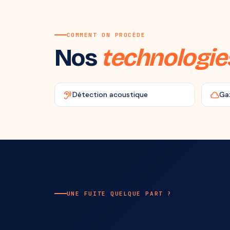
COMMENT ON PROCÈDE
Nos
technologie
hearing
cloud
Détection acoustique
Ga
UNE FUITE QUELQUE PART ?