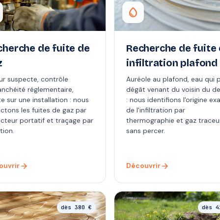
water_drop
cherche de fuite de
Recherche de fuite 
z
infiltration plafond
r suspecte, contrôle
Auréole au plafond, eau qui p
anchéité réglementaire,
dégât venant du voisin du d
e sur une installation : nous
: nous identifions l'origine ex
ctons les fuites de gaz par
de l'infiltration par
cteur portatif et traçage par
thermographie et gaz traceu
tion.
sans percer.
arrow_forward
arrow_forward
ouvrir
Découvrir
dès 380 €
dès 4