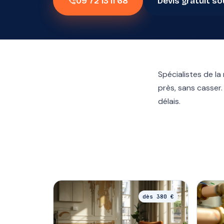
phone_in_talk
09 72 13 11 68
Devis gratuit so
Spécialistes de la
près, sans casser.
délais.
dès 380 €