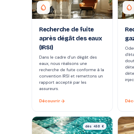
water_drop
water_drop
Recherche de fuite
Re
après dégât des eaux
ga
(IRSI)
Odeu
d'ét
Dans le cadre d'un dégât des
dout
eaux, nous réalisons une
déte
recherche de fuite conforme à la
déte
convention IRSI et remettons un
injec
rapport accepté par les
assureurs.
arrow_forward
Découvrir
Déc
dès 450 €