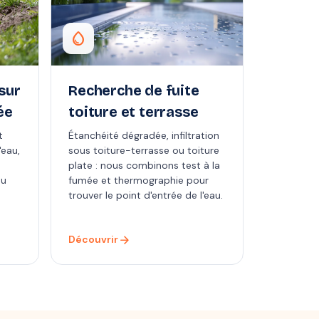
water_drop
sur
Recherche de fuite
ée
toiture et terrasse
t
Étanchéité dégradée, infiltration
eau,
sous toiture-terrasse ou toiture
plate : nous combinons test à la
au
fumée et thermographie pour
trouver le point d'entrée de l'eau.
arrow_forward
Découvrir