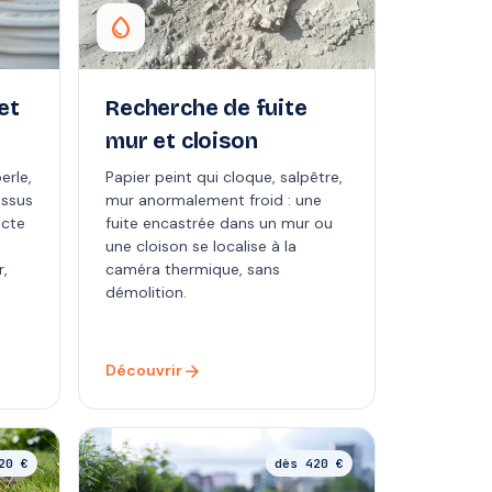
water_drop
et
Recherche de fuite
mur et cloison
erle,
Papier peint qui cloque, salpêtre,
essus
mur anormalement froid : une
acte
fuite encastrée dans un mur ou
une cloison se localise à la
r,
caméra thermique, sans
démolition.
arrow_forward
Découvrir
20 €
dès 420 €