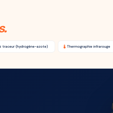
s.
device_thermostat
z traceur (hydrogène-azote)
Thermographie infrarouge