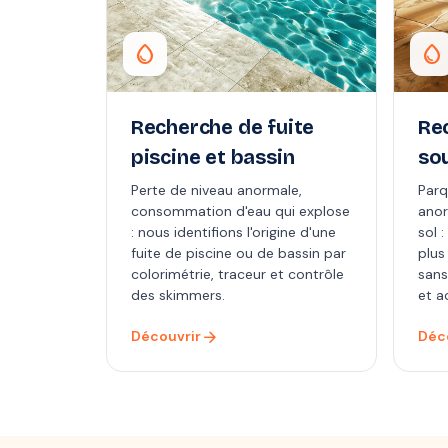
water_drop
water_drop
Recherche de fuite
Re
piscine et bassin
so
Perte de niveau anormale,
Parq
consommation d'eau qui explose
anor
: nous identifions l'origine d'une
sol 
fuite de piscine ou de bassin par
plus
colorimétrie, traceur et contrôle
sans
des skimmers.
et a
arrow_forward
Découvrir
Déc