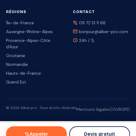
RÉGIONS
CONTACT
phone_in_talk
Île-de-France
09 72 13 11 68
mail
Auvergne-Rhône-Alpes
bonjour@alber-pro.com
schedule
Provence-Alpes-Côte
24h / 7j
d'Azur
Occitanie
Normandie
Hauts-de-France
Grand Est
© 2026 Alber.pro · Tous droits réservés
Mentions légales
CGV
RGPD
phone_in_talk
Appeler
Devis gratuit