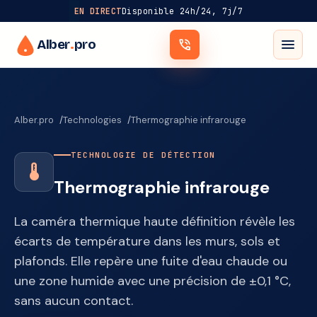
EN DIRECT
Disponible 24h/24, 7j/7
menu
Alber
.
pro
phone_in_talk
Alber.pro
Technologies
Thermographie infrarouge
TECHNOLOGIE DE DÉTECTION
device_thermostat
Thermographie infrarouge
La caméra thermique haute définition révèle les
écarts de température dans les murs, sols et
plafonds. Elle repère une fuite d'eau chaude ou
une zone humide avec une précision de ±0,1 °C,
sans aucun contact.