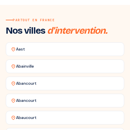
PARTOUT EN FRANCE
Nos villes
d'intervention.
location_on
Aast
location_on
Abainville
location_on
Abancourt
location_on
Abancourt
location_on
Abaucourt