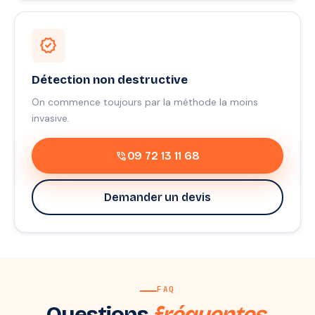
verified
Détection non destructive
On commence toujours par la méthode la moins
invasive.
phone_in_talk
09 72 13 11 68
Demander un devis
FAQ
Questions
fréquentes.