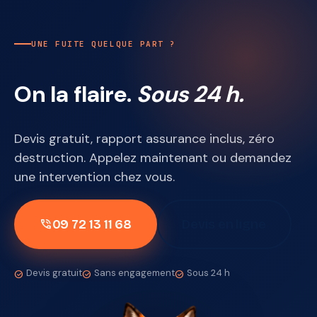
UNE FUITE QUELQUE PART ?
On la flaire.
Sous 24 h.
Devis gratuit, rapport assurance inclus, zéro
destruction. Appelez maintenant ou demandez
une intervention chez vous.
09 72 13 11 68
Devis en ligne
phone_in_talk
Devis gratuit
Sans engagement
Sous 24 h
check_circle
check_circle
check_circle