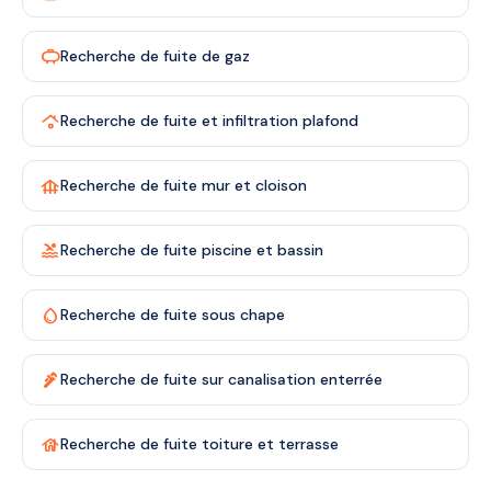
propane
Recherche de fuite de gaz
roofing
Recherche de fuite et infiltration plafond
foundation
Recherche de fuite mur et cloison
pool
Recherche de fuite piscine et bassin
water_drop
Recherche de fuite sous chape
plumbing
Recherche de fuite sur canalisation enterrée
house
Recherche de fuite toiture et terrasse