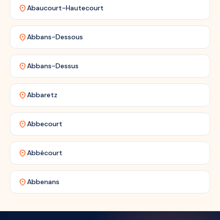
location_on
Abaucourt-Hautecourt
location_on
Abbans-Dessous
location_on
Abbans-Dessus
location_on
Abbaretz
location_on
Abbecourt
location_on
Abbécourt
location_on
Abbenans